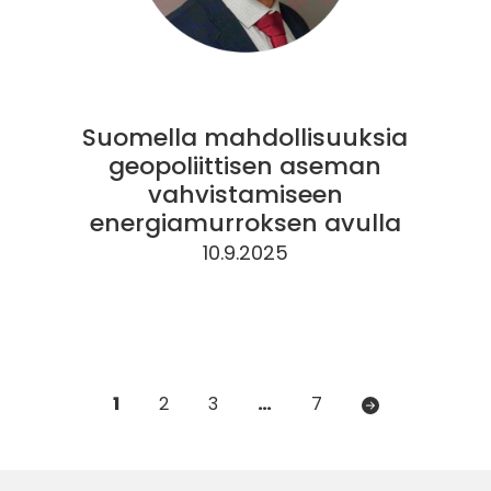
Suomella mahdollisuuksia
geopoliittisen aseman
vahvistamiseen
energiamurroksen avulla
10.9.2025
Artikkelien
1
2
3
…
7
sivutus