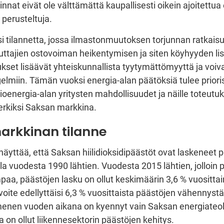
innat eivät ole välttämättä kaupallisesti oikein ajoitettua
i perusteltuja.
si tilannetta, jossa ilmastonmuutoksen torjunnan ratkaisu
uttajien ostovoiman heikentymisen ja siten köyhyyden l
ukset lisäävät yhteiskunnallista tyytymättömyyttä ja voiv
elmiin. Tämän vuoksi energia-alan päätöksiä tulee prioris
bioenergia-alan yritysten mahdollisuudet ja näille toteutuk
merkiksi Saksan markkina.
arkkinan tilanne
näyttää, että Saksan hiilidioksidipäästöt ovat laskeneet p
la vuodesta 1990 lähtien. Vuodesta 2015 lähtien, jolloin 
paa, päästöjen lasku on ollut keskimäärin 3,6 % vuosittai
oite edellyttäisi 6,3 % vuosittaista päästöjen vähennystä
enen vuoden aikana on kyennyt vain Saksan energiateol
a on ollut liikennesektorin päästöjen kehitys.