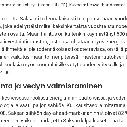
epäästöjen kehitys (ilman LULUCF). Kuvaaja: Umweltbundesamt
noa, että Saksa ei todennäköisesti tule pääsemään vuo
 joka edellyttäisi miltei kaksinkertaista vuosittaista nop
en osalta. Maan hallitus on kuitenkin käynnistänyt 500 
 ja investointirahaston, josta osa ohjataan myös energia-a
illä ihmeitä ei ole todennäköisesti odotettavissa, on tällä 
inen vaikutus maan toimenpiteissä ilmastonmuutoksen t
lisuuksia myös suomalaisille vetytalouden yrityksille ja
rille.
inta ja vedyn valmistaminen
 keskeisessä roolissa energia-alan päätöksissä, ja vedy
ologialla vaatii paljon sähköä. Kuukausitasolla mitattuna,
8, Saksan sähkön day-ahead-markkinahinnat olivat 82
een. On vaikea nähdä, että Saksan kilpailuasetelma täm