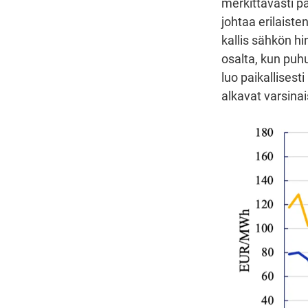
merkittävästi pa
johtaa erilaist
kallis sähkön h
osalta, kun puh
luo paikallises
alkavat varsina