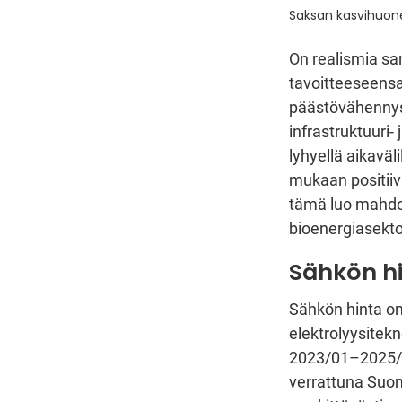
Saksan kasvihuon
On realismia sa
tavoitteeseensa,
päästövähennyst
infrastruktuuri-
lyhyellä aikaväl
mukaan positiiv
tämä luo mahdol
bioenergiasekto
Sähkön h
Sähkön hinta on
elektrolyysitekn
2023/01–2025/0
verrattuna Suom