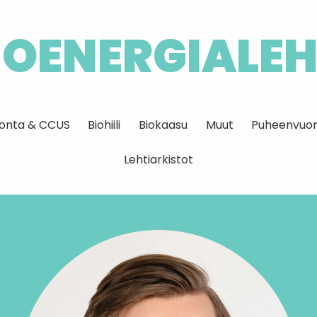
IOENERGIALEH
idonta & CCUS
Biohiili
Biokaasu
Muut
Puheenvuor
Lehtiarkistot