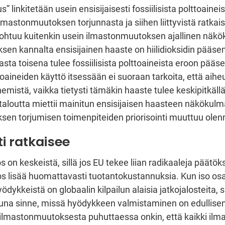
s” linkitetään usein ensisijaisesti fossiilisista polttoainei
mastonmuutoksen torjunnasta ja siihen liittyvistä ratkais
ohtuu kuitenkin usein ilmastonmuutoksen ajallinen näkö
en kannalta ensisijainen haaste on hiilidioksidin pääs
sta toisena tulee fossiilisista polttoaineista eroon pääse
ttoaineiden käyttö itsessään ei suoraan tarkoita, että aiheu
istä, vaikka tietysti tämäkin haaste tulee keskipitkällä 
ytaloutta miettii mainitun ensisijaisen haasteen näkökulm
en torjumisen toimenpiteiden priorisointi muuttuu olen
ti ratkaisee
 on keskeistä, sillä jos EU tekee liian radikaaleja päätöks
s lisää huomattavasti tuotantokustannuksia. Kun iso os
yödykkeistä on globaalin kilpailun alaisia jatkojalosteita, s
tuna sinne, missä hyödykkeen valmistaminen on edullis
ilmastonmuutoksesta puhuttaessa onkin, että kaikki ilm