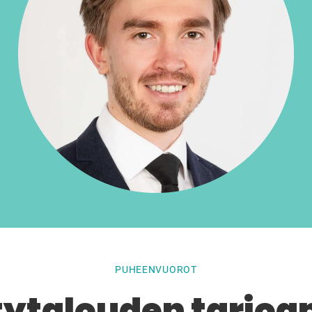
PUHEENVUOROT
ytalouden tarjo