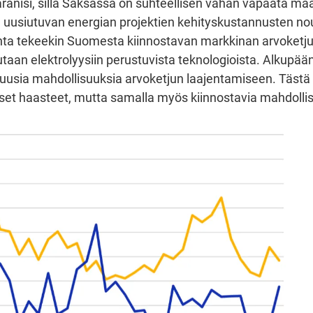
ranisi, sillä Saksassa on suhteellisen vähän vapaata maat
en uusiutuvan energian projektien kehityskustannusten n
inta tekeekin Suomesta kiinnostavan markkinan arvoketj
utaan elektrolyysiin perustuvista teknologioista. Alkupää
ti uusia mahdollisuuksia arvoketjun laajentamiseen. Tästä
iset haasteet, mutta samalla myös kiinnostavia mahdolli