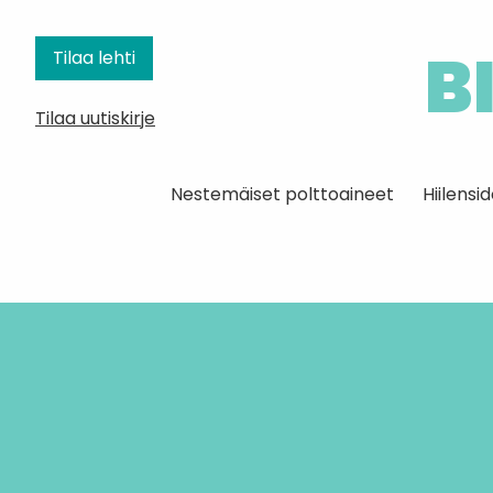
B
Tilaa lehti
Tilaa uutiskirje
Nestemäiset polttoaineet
Hiilens