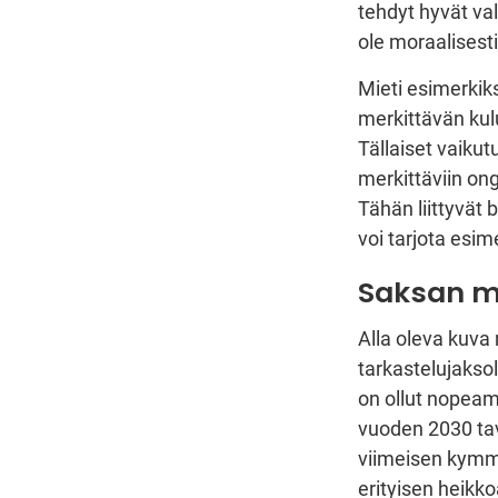
tehdyt hyvät val
ole moraalisest
Mieti esimerkik
merkittävän kul
Tällaiset vaikut
merkittäviin ong
Tähän liittyvät 
voi tarjota esi
Saksan m
Alla oleva kuva 
tarkastelujaksol
on ollut nopeam
vuoden 2030 tav
viimeisen kymm
erityisen heikko