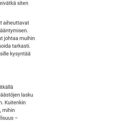
 eivätkä siten
t aiheuttavat
isääntymisen.
at johtaa muihin
oida tarkasti.
sille kysyntää
itkällä
päästöjen lasku
n. Kuitenkin
, mihin
lisuus –