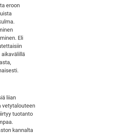
sta eroon
uista
kulma.
eminen
minen. Eli
tettaisiin
aikavälillä
asta,
naisesti.
iä liian
a vetytalouteen
iirtyy tuotanto
empaa.
aston kannalta