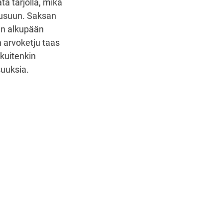
a tarjolla, mikä
ousuun. Saksan
un alkupään
n arvoketju taas
 kuitenkin
suuksia.