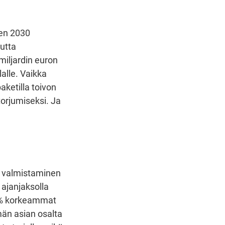
den 2030
eutta
miljardin euron
lalle. Vaikka
paketilla toivon
orjumiseksi. Ja
n valmistaminen
 ajanjaksolla
 % korkeammat
än asian osalta