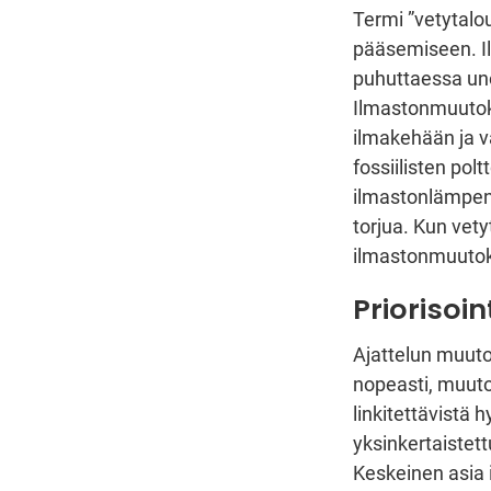
Termi ”vetytalou
pääsemiseen. Il
puhuttaessa un
Ilmastonmuutoks
ilmakehään ja va
fossiilisten pol
ilmastonlämpenem
torjua. Kun vet
ilmastonmuutoks
Priorisoin
Ajattelun muutos
nopeasti, muuto
linkitettävistä h
yksinkertaistet
Keskeinen asia 