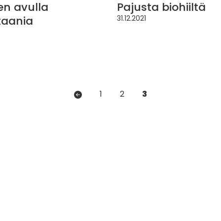
n avulla
Pajusta biohiiltä
aania
31.12.2021
Artikkelien
1
2
3
sivutus