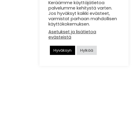
Keräämme käyttäjätietoa
palvelumme kehitystä varten.
Jos hyväksyt kaikki evästeet,
varmistat parhaan mahdollisen
käyttökokemuksen.
Asetukset ja lisätietoa
evästeistä
Hyväksyn
Hylkää
Twitter
LinkedIn