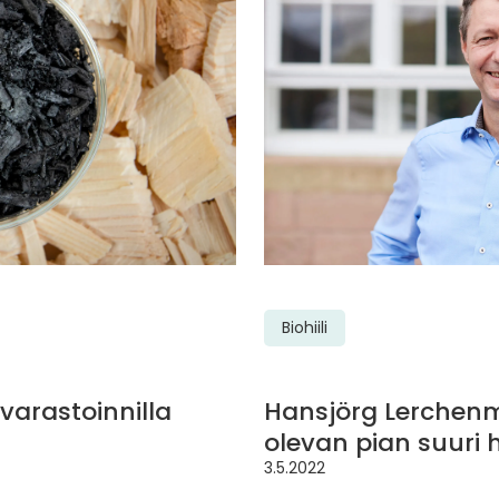
Biohiili
 varastoinnilla
Hansjörg Lerchenmü
olevan pian suuri h
3.5.2022