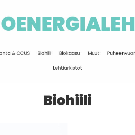
IOENERGIALEH
idonta & CCUS
Biohiili
Biokaasu
Muut
Puheenvuor
Lehtiarkistot
Biohiili