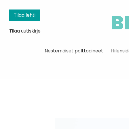
B
Tilaa lehti
Tilaa uutiskirje
Nestemäiset polttoaineet
Hiilens