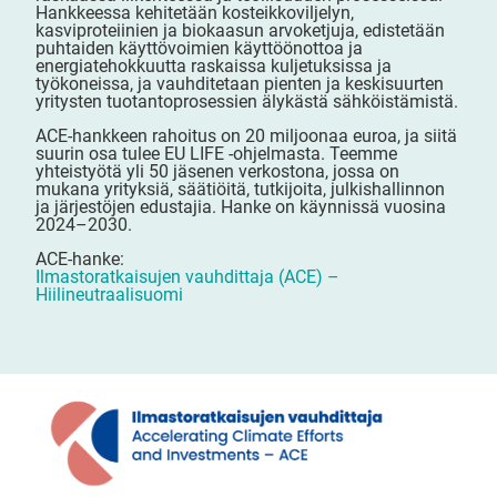
Hankkeessa kehitetään kosteikkoviljelyn,
kasviproteiinien ja biokaasun arvoketjuja, edistetään
puhtaiden käyttövoimien käyttöönottoa ja
energiatehokkuutta raskaissa kuljetuksissa ja
työkoneissa, ja vauhditetaan pienten ja keskisuurten
yritysten tuotantoprosessien älykästä sähköistämistä.
ACE-hankkeen rahoitus on 20 miljoonaa euroa, ja siitä
suurin osa tulee EU LIFE -ohjelmasta. Teemme
yhteistyötä yli 50 jäsenen verkostona, jossa on
mukana yrityksiä, säätiöitä, tutkijoita, julkishallinnon
ja järjestöjen edustajia. Hanke on käynnissä vuosina
2024–2030.
ACE-hanke:
Ilmastoratkaisujen vauhdittaja (ACE) –
Hiilineutraalisuomi