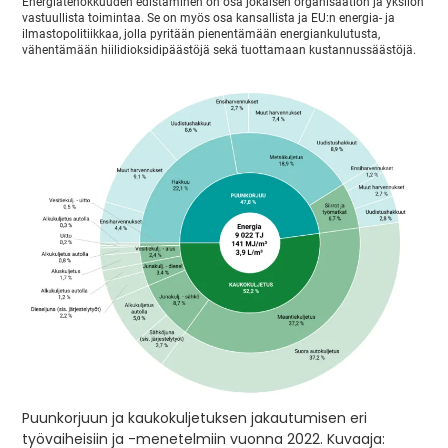
Energiatehokkuuden edistäminen on osa jokaisen organisaation ja yksilön
vastuullista toimintaa. Se on myös osa kansallista ja EU:n energia- ja
ilmastopolitiikkaa, jolla pyritään pienentämään energiankulutusta,
vähentämään hiilidioksidipäästöjä sekä tuottamaan kustannussäästöjä.
Puunkorjuun ja kaukokuljetuksen jakautumisen eri
työvaiheisiin ja -menetelmiin vuonna 2022. Kuvaaja: