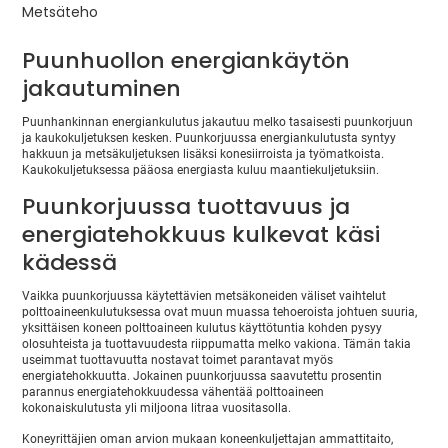
Metsäteho
Puunhuollon energiankäytön
jakautuminen
Puunhankinnan energiankulutus jakautuu melko tasaisesti puunkorjuun
ja kaukokuljetuksen kesken. Puunkorjuussa energiankulutusta syntyy
hakkuun ja metsäkuljetuksen lisäksi konesiirroista ja työmatkoista.
Kaukokuljetuksessa pääosa energiasta kuluu maantiekuljetuksiin.
Puunkorjuussa tuottavuus ja
energiatehokkuus kulkevat käsi
kädessä
Vaikka puunkorjuussa käytettävien metsäkoneiden väliset vaihtelut
polttoaineenkulutuksessa ovat muun muassa tehoeroista johtuen suuria,
yksittäisen koneen polttoaineen kulutus käyttötuntia kohden pysyy
olosuhteista ja tuottavuudesta riippumatta melko vakiona. Tämän takia
useimmat tuottavuutta nostavat toimet parantavat myös
energiatehokkuutta. Jokainen puunkorjuussa saavutettu prosentin
parannus energiatehokkuudessa vähentää polttoaineen
kokonaiskulutusta yli miljoona litraa vuositasolla.
Koneyrittäjien oman arvion mukaan koneenkuljettajan ammattitaito,