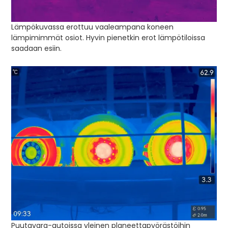
Lämpökuvassa erottuu vaaleampana koneen
lämpimimmät osiot. Hyvin pienetkin erot lämpötiloissa
saadaan esiin.
Puutavara-autoissa yleinen planeettapyörästöihin