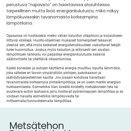
perustuva ”napaveto” on haastavissa olosuhteissa
tarpeellinen mutta lisää energiankulutusta, mikä näkyy
lämpökuvissakin tavanomaista korkeampina
lämpötiloina.
Oppaassa on toistaiseksi melko vähän kaluston ylläpitoon ja korjaukseen
liittyviä vinkkejä. Huolto-ohjelmien mukaiset toimenpiteet takaavat
yleensä sen, että myös keskeiset energiatehokkuuteen vaikuttavat tekijät
tulee huomioitua. Joskus myös kaluston ja erityisesti sen alustan
lämpötilojen tarkkailu voi paljastaa energiankulutusta lisääviä
säätövirheitä tai yllättäviä vikaantumisia.
Kaikki koneiden ja autojen käyttämä energia muuttuu lopulta lämmöksi,
joka säteilee eri tavoin ympäristöön pintojen, pakokaasun ja
jäähdytysjärjestelmien kautta. Jos jossain kohdissa havaitaan
tavanomaista korkeampia pintalämpötiloja, se on usein merkki energian
hukkaamisesta. Esimerkiksi liian kireälle kiristetty metsäkoneen tela tai
puutavara-auton laahaava jarru nostavat pyörännapojen lämpötilaa ja se
voidaan havaita esimerkiksi lämpökuvasta tai
mittaamalla/tunnustelemalla lämpötilaa.
Metsätehon