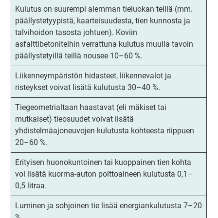
Kulutus on suurempi alemman tieluokan teillä (mm.
päällystetyypistä, kaarteisuudesta, tien kunnosta ja
talvihoidon tasosta johtuen). Koviin
asfalttibetoniteihin verrattuna kulutus muulla tavoin
päällystetyillä teillä nousee 10–60 %.
Liikenneympäristön hidasteet, liikennevalot ja
risteykset voivat lisätä kulutusta 30–40 %.
Tiegeometrialtaan haastavat (eli mäkiset tai
mutkaiset) tieosuudet voivat lisätä
yhdistelmäajoneuvojen kulutusta kohteesta riippuen
20–60 %.
Erityisen huonokuntoinen tai kuoppainen tien kohta
voi lisätä kuorma-auton polttoaineen kulutusta 0,1–
0,5 litraa.
Luminen ja sohjoinen tie lisää energiankulutusta 7–20
%.