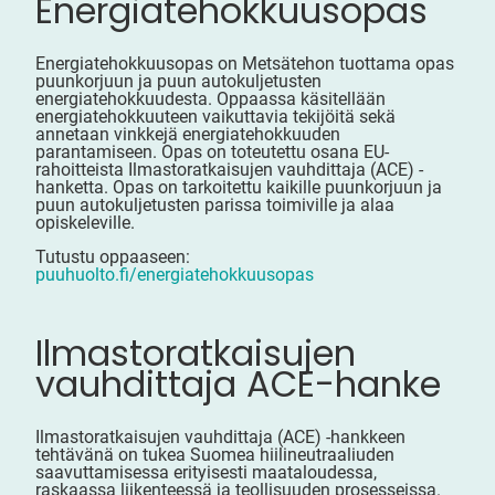
Energiatehokkuusopas
Energiatehokkuusopas on Metsätehon tuottama opas
puunkorjuun ja puun autokuljetusten
energiatehokkuudesta. Oppaassa käsitellään
energiatehokkuuteen vaikuttavia tekijöitä sekä
annetaan vinkkejä energiatehokkuuden
parantamiseen. Opas on toteutettu osana EU-
rahoitteista Ilmastoratkaisujen vauhdittaja (ACE) -
hanketta. Opas on tarkoitettu kaikille puunkorjuun ja
puun autokuljetusten parissa toimiville ja alaa
opiskeleville.
Tutustu oppaaseen:
puuhuolto.fi/energiatehokkuusopas
Ilmastoratkaisujen
vauhdittaja ACE-hanke
Ilmastoratkaisujen vauhdittaja (ACE) -hankkeen
tehtävänä on tukea Suomea hiilineutraaliuden
saavuttamisessa erityisesti maataloudessa,
raskaassa liikenteessä ja teollisuuden prosesseissa.