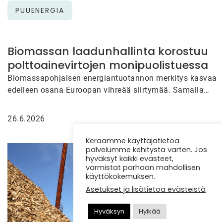
PUUENERGIA
Biomassan laadunhallinta korostuu
polttoainevirtojen monipuolistuessa
Biomassapohjaisen energiantuotannon merkitys kasvaa
edelleen osana Euroopan vihreää siirtymää. Samalla
polttoaineiden alkuperä, kosteus, energiasisältö ja muut
laatuominaisuudet vaihtelevat…
26.6.2026
Keräämme käyttäjätietoa
palvelumme kehitystä varten. Jos
hyväksyt kaikki evästeet,
varmistat parhaan mahdollisen
käyttökokemuksen.
Asetukset ja lisätietoa evästeistä
Hyväksyn
Hylkää