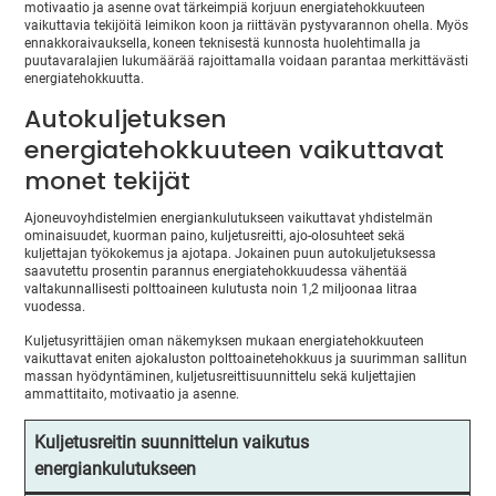
motivaatio ja asenne ovat tärkeimpiä korjuun energiatehokkuuteen
vaikuttavia tekijöitä leimikon koon ja riittävän pystyvarannon ohella. Myös
ennakkoraivauksella, koneen teknisestä kunnosta huolehtimalla ja
puutavaralajien lukumäärää rajoittamalla voidaan parantaa merkittävästi
energiatehokkuutta.
Autokuljetuksen
energiatehokkuuteen vaikuttavat
monet tekijät
Ajoneuvoyhdistelmien energiankulutukseen vaikuttavat yhdistelmän
ominaisuudet, kuorman paino, kuljetusreitti, ajo-olosuhteet sekä
kuljettajan työkokemus ja ajotapa. Jokainen puun autokuljetuksessa
saavutettu prosentin parannus energiatehokkuudessa vähentää
valtakunnallisesti polttoaineen kulutusta noin 1,2 miljoonaa litraa
vuodessa.
Kuljetusyrittäjien oman näkemyksen mukaan energiatehokkuuteen
vaikuttavat eniten ajokaluston polttoainetehokkuus ja suurimman sallitun
massan hyödyntäminen, kuljetusreittisuunnittelu sekä kuljettajien
ammattitaito, motivaatio ja asenne.
Kuljetusreitin suunnittelun vaikutus
energiankulutukseen