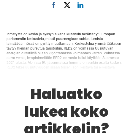
Ihmetystä on kesän ja syksyn aikana kuitenkin herättänyt Euroopan
parlamentin keskustelu, missä puuenergiaan suhtautumista
lainsäädännössä on pyritty muuttamaan. Keskustelua ymmärtääkseen
täytyy hieman pureutua taustoihin. RED2 on voimassa Uusiutuvan
energian direktiiviä ollaan kirjoittamassa kolmannen kerran. Voimassa
oleva versio, lempinimeltään RED2, on vasta tullut käyttöön Suomessa
2021 alusta. Monissa EU-jäsenmaissa homma on senkin osalta kesken.
RED2 tekee uusiutuvuuden sijaan toisen jaon: kestävä tai ei-kestävä
bioenergia. Kestävyys määritellään maatason metsäkriteerien ja
kiellettyjen alueiden (no go) välttämisen sekä laitoskohtaisten…
Haluatko
lukea koko
artikkelin?