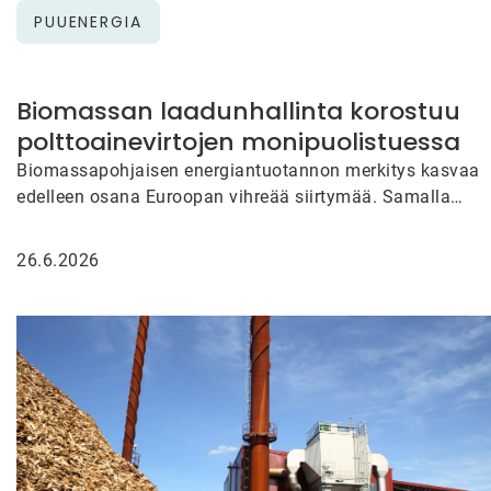
PUUENERGIA
Biomassan laadunhallinta korostuu
polttoainevirtojen monipuolistuessa
Biomassapohjaisen energiantuotannon merkitys kasvaa
edelleen osana Euroopan vihreää siirtymää. Samalla
polttoaineiden alkuperä, kosteus, energiasisältö ja muut
laatuominaisuudet vaihtelevat…
26.6.2026