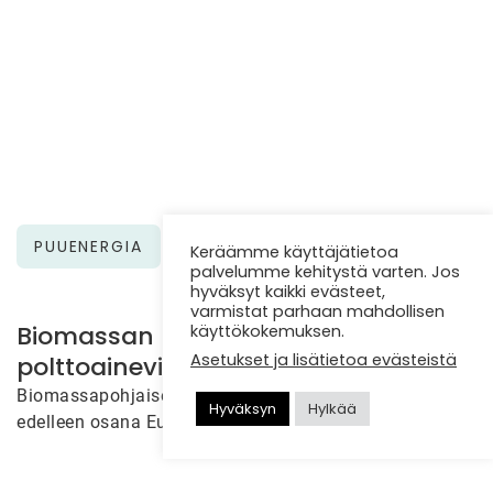
PUUENERGIA
Keräämme käyttäjätietoa
palvelumme kehitystä varten. Jos
hyväksyt kaikki evästeet,
varmistat parhaan mahdollisen
Biomassan laadunhallinta korostuu
käyttökokemuksen.
Asetukset ja lisätietoa evästeistä
polttoainevirtojen monipuolistuessa
Biomassapohjaisen energiantuotannon merkitys kasvaa
Hyväksyn
Hylkää
edelleen osana Euroopan vihreää siirtymää. Samalla
polttoaineiden alkuperä, kosteus, energiasisältö ja muut
laatuominaisuudet vaihtelevat…
26.6.2026