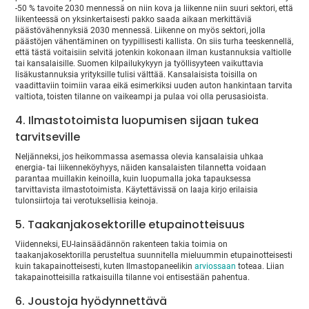
-50 % tavoite 2030 mennessä on niin kova ja liikenne niin suuri sektori, että
liikenteessä on yksinkertaisesti pakko saada aikaan merkittäviä
päästövähennyksiä 2030 mennessä. Liikenne on myös sektori, jolla
päästöjen vähentäminen on tyypillisesti kallista. On siis turha teeskennellä,
että tästä voitaisiin selvitä jotenkin kokonaan ilman kustannuksia valtiolle
tai kansalaisille. Suomen kilpailukykyyn ja työllisyyteen vaikuttavia
lisäkustannuksia yrityksille tulisi välttää. Kansalaisista toisilla on
vaadittaviin toimiin varaa eikä esimerkiksi uuden auton hankintaan tarvita
valtiota, toisten tilanne on vaikeampi ja pulaa voi olla perusasioista.
4. Ilmastotoimista luopumisen sijaan tukea
tarvitseville
Neljänneksi, jos heikommassa asemassa olevia kansalaisia uhkaa
energia- tai liikenneköyhyys, näiden kansalaisten tilannetta voidaan
parantaa muillakin keinoilla, kuin luopumalla joka tapauksessa
tarvittavista ilmastotoimista. Käytettävissä on laaja kirjo erilaisia
tulonsiirtoja tai verotuksellisia keinoja.
5. Taakanjakosektorille etupainotteisuus
Viidenneksi, EU-lainsäädännön rakenteen takia toimia on
taakanjakosektorilla perusteltua suunnitella mieluummin etupainotteisesti
kuin takapainotteisesti, kuten Ilmastopaneelikin
arviossaan
toteaa. Liian
takapainotteisilla ratkaisuilla tilanne voi entisestään pahentua.
6. Joustoja hyödynnettävä