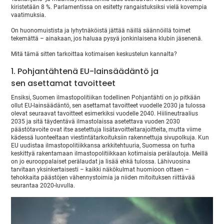
kiristetään 8 %. Parlamentissa on esitetty rangaistuksiksi vielä kovempia
vaatimuksia.
On huonomuistista ja lyhytnäköistä jättää näillä säännöillä toimet
tekemättä – ainakaan, jos haluaa pysyä jonkinlaisena klubin jäsenenä.
Mitä tämä sitten tarkoittaa kotimaisen keskustelun kannalta?
1. Pohjantähtenä EU-lainsäädäntö ja
sen asettamat tavoitteet
Ensiksi, Suomen ilmastopolitiikan todellinen Pohjantähti on jo pitkään
ollut EU-lainsäädäntö, sen asettamat tavoitteet vuodelle 2030 ja tulossa
olevat seuraavat tavoitteet esimerkiksi vuodelle 2040. Hiilineutraalius
2035 ja sitä täydentävä ilmastolaissa asetettava vuoden 2030
päästötavoite ovat itse asetettuja lisätavoitteitarajoitteita, mutta viime
kädessä luonteeltaan viestintätarkoituksiin rakennettuja sivupolkuja. Kun
EU uudistaa ilmastopolitiikkansa arkkitehtuuria, Suomessa on turha
keskittyä rakentamaan ilmastopolitiikkaan kotimaisia perälautoja. Meillä
on jo eurooppalaiset perälaudat ja lisää ehkä tulossa. Lähivuosina
tarvitaan yksinkertaisesti – kaikki näkökulmat huomioon ottaen –
tehokkaita päästöjen vähennystoimia ja niiden mitoituksen riittävää
seurantaa 2020-luvulla.