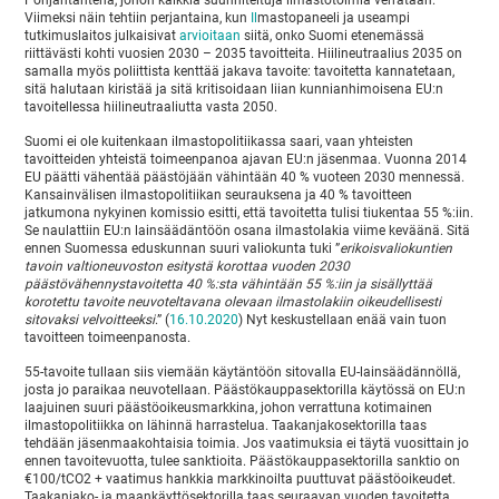
Pohjantähtenä, johon kaikkia suunniteltuja ilmastotoimia verrataan.
Viimeksi näin tehtiin perjantaina, kun
Il
mastopaneeli ja useampi
tutkimuslaitos julkaisivat
arvioitaan
siitä, onko Suomi etenemässä
riittävästi kohti vuosien 2030 – 2035 tavoitteita. Hiilineutraalius 2035 on
samalla myös poliittista kenttää jakava tavoite: tavoitetta kannatetaan,
sitä halutaan kiristää ja sitä kritisoidaan liian kunnianhimoisena EU:n
tavoitellessa hiilineutraaliutta vasta 2050.
Suomi ei ole kuitenkaan ilmastopolitiikassa saari, vaan yhteisten
tavoitteiden yhteistä toimeenpanoa ajavan EU:n jäsenmaa. Vuonna 2014
EU päätti vähentää päästöjään vähintään 40 % vuoteen 2030 mennessä.
Kansainvälisen ilmastopolitiikan seurauksena ja 40 % tavoitteen
jatkumona nykyinen komissio esitti, että tavoitetta tulisi tiukentaa 55 %:iin.
Se naulattiin EU:n lainsäädäntöön osana ilmastolakia viime keväänä. Sitä
ennen Suomessa eduskunnan suuri valiokunta tuki ”
erikoisvaliokuntien
tavoin valtioneuvoston esitystä korottaa vuoden 2030
päästövähennystavoitetta 40 %:sta vähintään 55 %:iin ja sisällyttää
korotettu tavoite neuvoteltavana olevaan ilmastolakiin oikeudellisesti
sitovaksi velvoitteeksi
.” (
16.10.2020
) Nyt keskustellaan enää vain tuon
tavoitteen toimeenpanosta.
55-tavoite tullaan siis viemään käytäntöön sitovalla EU-lainsäädännöllä,
josta jo paraikaa neuvotellaan. Päästökauppasektorilla käytössä on EU:n
laajuinen suuri päästöoikeusmarkkina, johon verrattuna kotimainen
ilmastopolitiikka on lähinnä harrastelua. Taakanjakosektorilla taas
tehdään jäsenmaakohtaisia toimia. Jos vaatimuksia ei täytä vuosittain jo
ennen tavoitevuotta, tulee sanktioita. Päästökauppasektorilla sanktio on
€100/tCO2 + vaatimus hankkia markkinoilta puuttuvat päästöoikeudet.
Taakanjako- ja maankäyttösektorilla taas seuraavan vuoden tavoitetta