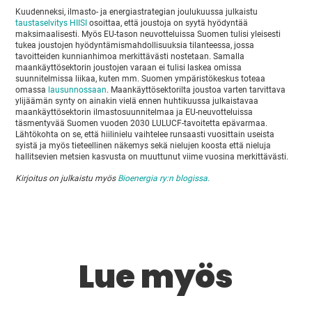
Kuudenneksi, ilmasto- ja energiastrategian joulukuussa julkaistu
taustaselvitys HIISI
osoittaa, että joustoja on syytä hyödyntää
maksimaalisesti. Myös EU-tason neuvotteluissa Suomen tulisi yleisesti
tukea joustojen hyödyntämismahdollisuuksia tilanteessa, jossa
tavoitteiden kunnianhimoa merkittävästi nostetaan. Samalla
maankäyttösektorin joustojen varaan ei tulisi laskea omissa
suunnitelmissa liikaa, kuten mm. Suomen ympäristökeskus toteaa
omassa
lausunnossaan
. Maankäyttösektorilta joustoa varten tarvittava
ylijäämän synty on ainakin vielä ennen huhtikuussa julkaistavaa
maankäyttösektorin ilmastosuunnitelmaa ja EU-neuvotteluissa
täsmentyvää Suomen vuoden 2030 LULUCF-tavoitetta epävarmaa.
Lähtökohta on se, että hiilinielu vaihtelee runsaasti vuosittain useista
syistä ja myös tieteellinen näkemys sekä nielujen koosta että nieluja
hallitsevien metsien kasvusta on muuttunut viime vuosina merkittävästi.
Kirjoitus on julkaistu myös
Bioenergia ry:n blogissa.
Lue myös