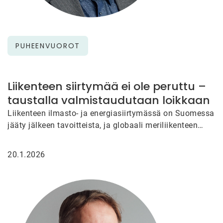
PUHEENVUOROT
Liikenteen siirtymää ei ole peruttu –
taustalla valmistaudutaan loikkaan
Liikenteen ilmasto- ja energiasiirtymässä on Suomessa
jääty jälkeen tavoitteista, ja globaali meriliikenteen
sopimus IMO:ssa keskeytyi Trumpin puuttuessa
neuvotteluihin…
20.1.2026