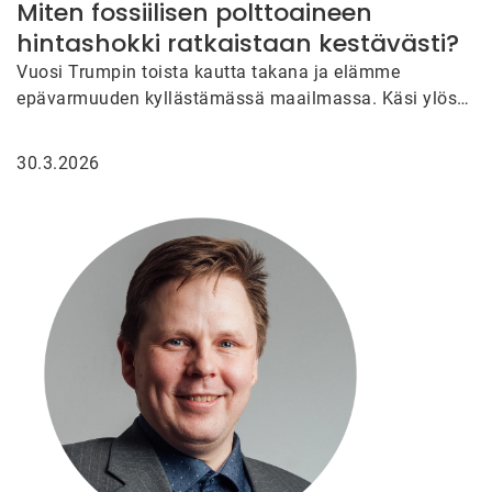
Miten fossiilisen polttoaineen
hintashokki ratkaistaan kestävästi?
Vuosi Trumpin toista kautta takana ja elämme
epävarmuuden kyllästämässä maailmassa. Käsi ylös
kuka osasi arvata tammikuussa 2025, että…
30.3.2026