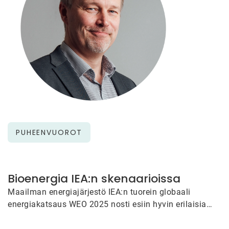
PUHEENVUOROT
Bioenergia IEA:n skenaarioissa
Maailman energiajärjestö IEA:n tuorein globaali
energiakatsaus WEO 2025 nosti esiin hyvin erilaisia
energiatulevaisuuksia ja korosti, ettei mitään
skenaarioista tule…