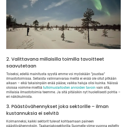
2. Valittavana millaisilla toimilla tavoitteet
saavutetaan
Toiseksi, edellä mainitusta syystä emme voi myöskään ”joustaa”
ilmastotoimissa. Sellaista valinnanvaraa meillä ei enää ole ollut pitkään
aikaan – eikä takaisinpäin enää pääse, vaikka haluja olisi kuinka. Näissä
oloissa voimme miettiä
tutkimuslaitosten arvioiden tavoin
vain sitä,
millaisia ilmastotoimia teemme. Ja sitä pitäisikin nyt huolellisesti pohtia –
eri näkökulmista.
3. Päästövähennykset joka sektorille – ilman
kustannuksia ei selvitä
Kolmanneksi, kaikki sektorit tulevat kohtaamaan paineen
päästövähennyksiin. Taakanjakosektorilla Suomelle viime vuonna esitetty