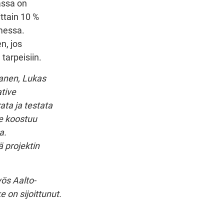
vassa on
ittain 10 %
messa.
n, jos
tarpeisiin.
panen, Lukas
ative
ata ja testata
ne koostuu
a.
ä projektin
yös Aalto-
 on sijoittunut.