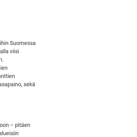
noihin Suomessa
lla viisi
n.
jien
anttien
tasapaino, sekä
noon – pitäen
lueisiin