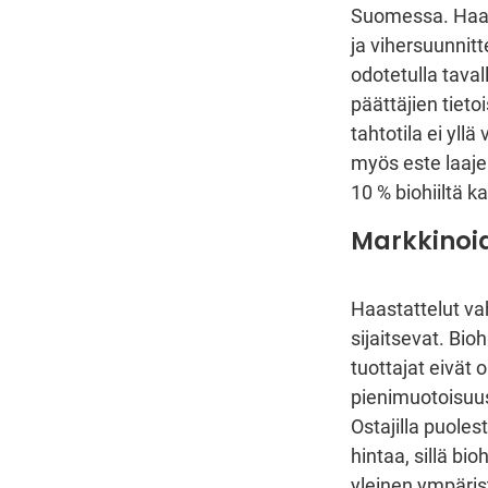
Suomessa. Haast
ja vihersuunnitt
odotetulla taval
päättäjien tieto
tahtotila ei yllä
myös este laajem
10 % biohiiltä 
Markkinoid
Haastattelut va
sijaitsevat. Bio
tuottajat eivät
pienimuotoisuus j
Ostajilla puole
hintaa, sillä bi
yleinen ympäris