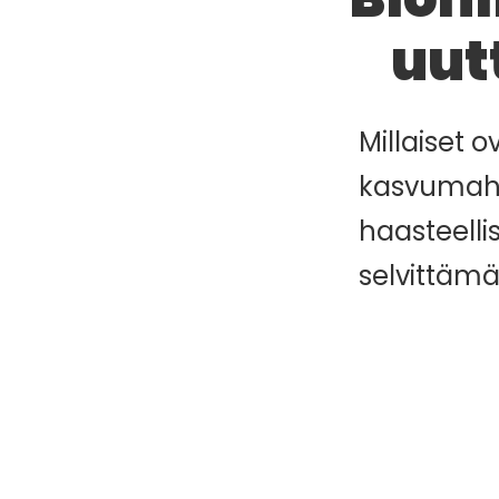
uut
Millaiset 
kasvumahd
haasteelli
selvittämä