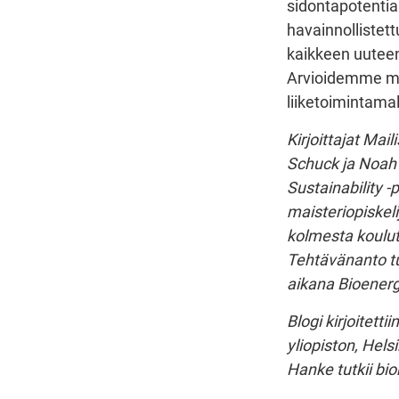
sidontapotentiaa
havainnollistettu
kaikkeen uutee
Arvioidemme muk
liiketoimintama
Kirjoittajat Ma
Schuck ja Noah
Sustainability -
maisteriopiskeli
kolmesta koulutu
Tehtävänanto tuli
aikana Bioenerg
Blogi kirjoitett
yliopiston, Hels
Hanke tutkii bio