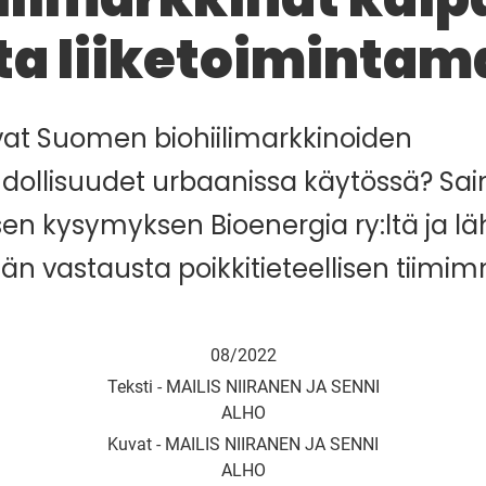
ta liiketoimintama
ovat Suomen biohiilimarkkinoiden
ollisuudet urbaanissa käytössä? S
sen kysymyksen Bioenergia ry:ltä ja 
än vastausta poikkitieteellisen tiimi
08/2022
Teksti -
MAILIS NIIRANEN JA SENNI
ALHO
Kuvat -
MAILIS NIIRANEN JA SENNI
ALHO