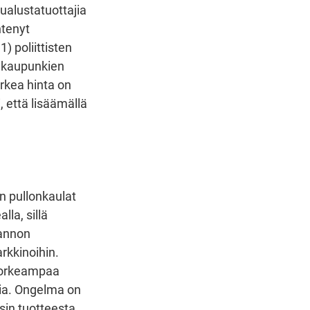
ualustatuottajia
htenyt
) poliittisten
en kaupunkien
Korkea hinta on
, että lisäämällä
n pullonkaulat
lla, sillä
tannon
arkkinoihin.
 korkeampaa
sia. Ongelma on
sin tuotteesta,