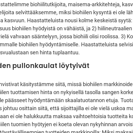
attelimme biohiilitutkijoita, maisema-arkkitehteja, kasv
elijoita selvittääksemme, miksi biohiilen kysyntä ei ole lä
la kasvuun. Haastatteluista nousi kolme keskeistä syytä: 1
isuus biohiilen hyödyistä on vähäistä, ja 2) hiilineutraali
 vielä vahvaan sääntelyyn, jossa biohiili olisi roolissa. 3) 
malle biohiilen hyödyntämiselle. Haastatteluista selvisi
kasvualustaan sen hinta tuplaantuu.
en pullonkaulat löytyivät
hvistivat käsitystämme siitä, missä biohiilen markkinoide
hiilen tuottamisen hinta on nykyisellä tasolla sangen korkea
 ole päässeet hyödyntämään skaalatuotannon etuja. Tuo
ohtuu osittain siitä, että sijoittajilla ei ole vielä uskoa m
staan ei ole halukkuutta maksaa vaihtoehtoisia tuotteita
ohiilen tuomien hyötyjen ei koeta olevan nykyhinnan arvoi
töystävällisempien tuotteiden markkinoilla; Miksi maksai