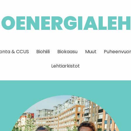
IOENERGIALEH
idonta & CCUS
Biohiili
Biokaasu
Muut
Puheenvuor
Lehtiarkistot