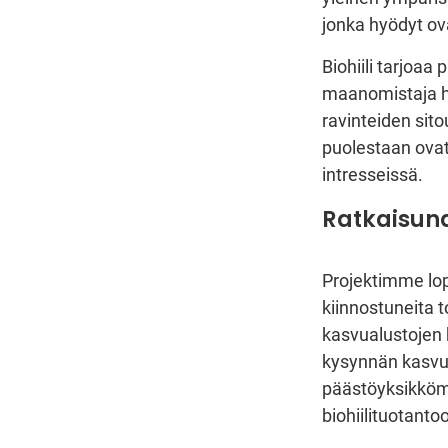
jonka hyödyt ova
Biohiili tarjoa
maanomistaja hy
ravinteiden sit
puolestaan ovat 
intresseissä.
Ratkaisuna
Projektimme lop
kiinnostuneita t
kasvualustojen 
kysynnän kasvun
päästöyksikkömy
biohiilituotanto