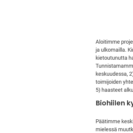
Aloitimme proje
ja ulkomailla. K
kietoutunutta h
Tunnistamamme h
keskuudessa, 2) 
toimijoiden yht
5) haasteet alk
Biohiilen 
Päätimme keskit
mielessä muutki