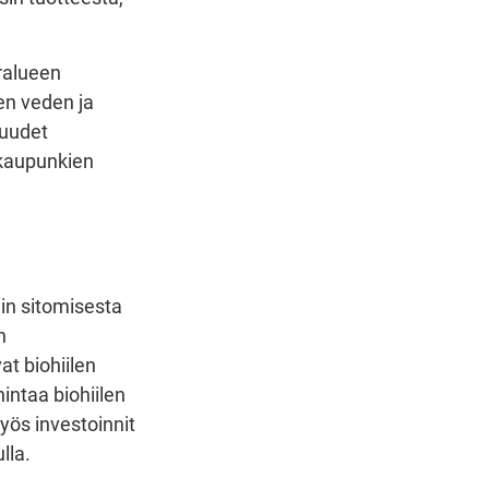
ralueen
en veden ja
suudet
a kaupunkien
din sitomisesta
n
at biohiilen
intaa biohiilen
yös investoinnit
lla.