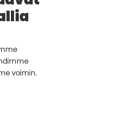
llia
aimme
lähdimme
mme voimin.