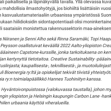
li paikallisella ja läpinäkyvällä tavalla. Yllä olevassa ku
 mahdollisia ilmastohyötyjä, jos biohiiltä lisättäisiin vuos
n kasvualustamateriaaliin urbaanissa ympäristössä Suo
aan hiilidioksidin sidontapotentiaali olisi moninkertaine
lli saataisiin monistettua rakennussektorin maa-aineksen 
ilis Niiranen ja Senni Alho sekä Rinna Saramäki, Topi Haa
 Peysson
osallistuivat keväällä 2022 Aalto-yliopiston Cre
pääaineen Capstone-kurssille, jonka tarkoituksena on kerr
jan kertynyttä tietotaitoa. Creative Sustainability -pääai
slinjasta; kaupallisesta-, teknillisestä-, ja
muotoilulinjast
 Bioenergia ry:ltä ja opiskelijat tekivät tiivistä yhteistyöt
ia ry:n toimialapäällikkö Hannes Tuohiniityn kanssa.
iin Hyväntoivonpuistossa (valokuvassa taustalla), johon m
ingin yliopiston ja Helsingin kaupungin Carbon Lane -hanke
hiilen urbaania käyttöä viheralueilla.