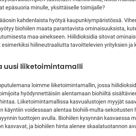
t epäsuoria minulle, yksittäiselle toimijalle?
a pääosin kahdenlaista hyötyä kaupunkiympäristössä. Vihe
ötyy biohiilen maata parantavista ominaisuuksista, kut
outumisesta maa-ainekseen. Hiilidioksidia sitovat ominai
esimerkiksi hiilineutraaliutta tavoittelevien yrityksien j
 uusi liiketoimintamalli
putulemana loimme liiketoimintamallin, jossa hiilidioksi
oimijoita hyödynnettäisiin alentamaan biohiiltä sisältävie
hintaa. Liiketoimintamallissa kasvualustojen myyjät saav
 käyntiin voidessaan alentaa biohiili-multa-sekoitusten h
ynnin tuottojen avulla. Biohiilen kysynnän kasvaessa m
on kasvavat, ja biohiilen hinta alenee skaalatuotannon avu