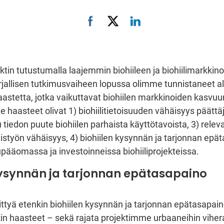
ktin tutustumalla laajemmin biohiileen ja biohiilimarkki
irjallisen tutkimusvaiheen lopussa olimme tunnistaneet ala
aastetta, jotka vaikuttavat biohiilen markkinoiden kasvuu
aasteet olivat 1) biohiilitietoisuuden vähäisyys päättä
tiedon puute biohiilen parhaista käyttötavoista, 3) relev
eistyön vähäisyys, 4) biohiilen kysynnän ja tarjonnan epä
upääomassa ja investoinneissa biohiiliprojekteissa.
kysynnän ja tarjonnan epätasapaino
tyä etenkin biohiilen kysynnän ja tarjonnan epätasapai
n haasteet – sekä rajata projektimme urbaaneihin vihera