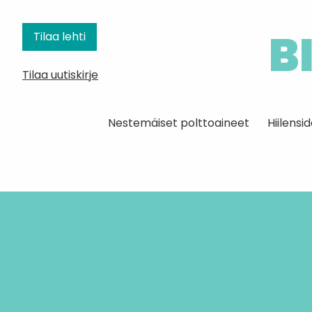
B
Tilaa lehti
Tilaa uutiskirje
Nestemäiset polttoaineet
Hiilens