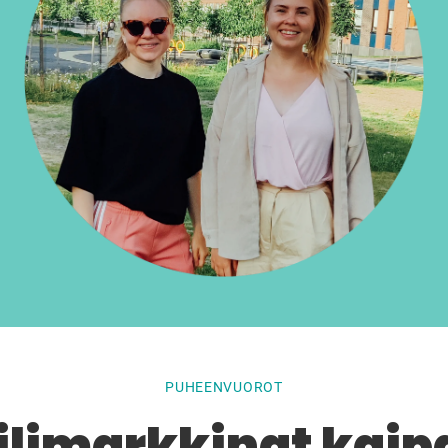
PUHEENVUOROT
ilimarkkinat kai