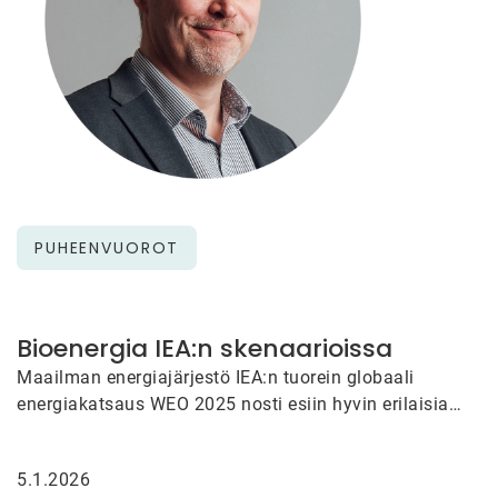
PUHEENVUOROT
Bioenergia IEA:n skenaarioissa
Maailman energiajärjestö IEA:n tuorein globaali
energiakatsaus WEO 2025 nosti esiin hyvin erilaisia
energiatulevaisuuksia ja korosti, ettei mitään
skenaarioista tule…
5.1.2026