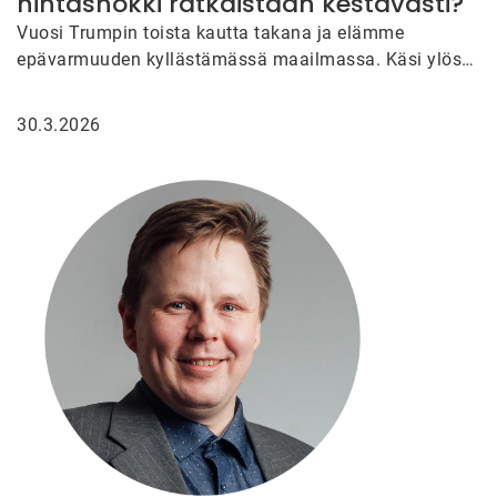
hintashokki ratkaistaan kestävästi?
Vuosi Trumpin toista kautta takana ja elämme
epävarmuuden kyllästämässä maailmassa. Käsi ylös
kuka osasi arvata tammikuussa 2025, että…
30.3.2026