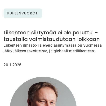
PUHEENVUOROT
Liikenteen siirtymää ei ole peruttu –
taustalla valmistaudutaan loikkaan
Liikenteen ilmasto- ja energiasiirtymässä on Suomessa
jääty jälkeen tavoitteista, ja globaali meriliikenteen
sopimus IMO:ssa keskeytyi Trumpin puuttuessa
neuvotteluihin…
20.1.2026