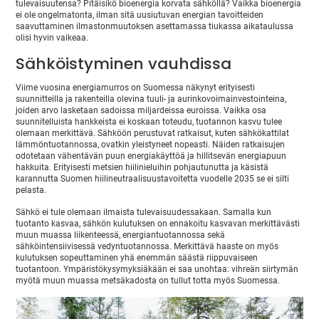
tulevaisuutensa? Pitäisikö bioenergia korvata sähköllä? Vaikka bioenergia
ei ole ongelmatonta, ilman sitä uusiutuvan energian tavoitteiden
saavuttaminen ilmastonmuutoksen asettamassa tiukassa aikataulussa
olisi hyvin vaikeaa.
Sähköistyminen vauhdissa
Viime vuosina energiamurros on Suomessa näkynyt erityisesti
suunnitteilla ja rakenteilla olevina tuuli- ja aurinkovoimainvestointeina,
joiden arvo lasketaan sadoissa miljardeissa euroissa. Vaikka osa
suunnitelluista hankkeista ei koskaan toteudu, tuotannon kasvu tulee
olemaan merkittävä. Sähköön perustuvat ratkaisut, kuten sähkökattilat
lämmöntuotannossa, ovatkin yleistyneet nopeasti. Näiden ratkaisujen
odotetaan vähentävän puun energiakäyttöä ja hillitsevän energiapuun
hakkuita. Erityisesti metsien hiilinieluihin pohjautunutta ja käsistä
karannutta Suomen hiilineutraalisuustavoitetta vuodelle 2035 se ei silti
pelasta.
Sähkö ei tule olemaan ilmaista tulevaisuudessakaan. Samalla kun
tuotanto kasvaa, sähkön kulutuksen on ennakoitu kasvavan merkittävästi
muun muassa liikenteessä, energiantuotannossa sekä
sähköintensiivisessä vedyntuotannossa. Merkittävä haaste on myös
kulutuksen sopeuttaminen yhä enemmän säästä riippuvaiseen
tuotantoon. Ympäristökysymyksiäkään ei saa unohtaa: vihreän siirtymän
myötä muun muassa metsäkadosta on tullut totta myös Suomessa.