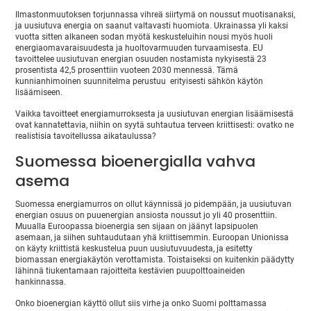
Ilmastonmuutoksen torjunnassa vihreä siirtymä on noussut muotisanaksi,
ja uusiutuva energia on saanut valtavasti huomiota. Ukrainassa yli kaksi
vuotta sitten alkaneen sodan myötä keskusteluihin nousi myös huoli
energiaomavaraisuudesta ja huoltovarmuuden turvaamisesta. EU
tavoittelee uusiutuvan energian osuuden nostamista nykyisestä 23
prosentista 42,5 prosenttiin vuoteen 2030 mennessä. Tämä
kunnianhimoinen suunnitelma perustuu erityisesti sähkön käytön
lisäämiseen.
Vaikka tavoitteet energiamurroksesta ja uusiutuvan energian lisäämisestä
ovat kannatettavia, niihin on syytä suhtautua terveen kriittisesti: ovatko ne
realistisia tavoitellussa aikataulussa?
Suomessa bioenergialla vahva
asema
Suomessa energiamurros on ollut käynnissä jo pidempään, ja uusiutuvan
energian osuus on puuenergian ansiosta noussut jo yli 40 prosenttiin.
Muualla Euroopassa bioenergia sen sijaan on jäänyt lapsipuolen
asemaan, ja siihen suhtaudutaan yhä kriittisemmin. Euroopan Unionissa
on käyty kriittistä keskustelua puun uusiutuvuudesta, ja esitetty
biomassan energiakäytön verottamista. Toistaiseksi on kuitenkin päädytty
lähinnä tiukentamaan rajoitteita kestävien puupolttoaineiden
hankinnassa.
Onko bioenergian käyttö ollut siis virhe ja onko Suomi polttamassa