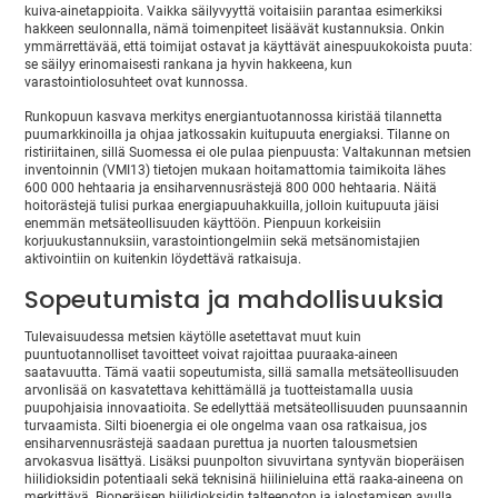
kuiva-ainetappioita. Vaikka säilyvyyttä voitaisiin parantaa esimerkiksi
hakkeen seulonnalla, nämä toimenpiteet lisäävät kustannuksia. Onkin
ymmärrettävää, että toimijat ostavat ja käyttävät ainespuukokoista puuta:
se säilyy erinomaisesti rankana ja hyvin hakkeena, kun
varastointiolosuhteet ovat kunnossa.
Runkopuun kasvava merkitys energiantuotannossa kiristää tilannetta
puumarkkinoilla ja ohjaa jatkossakin kuitupuuta energiaksi. Tilanne on
ristiriitainen, sillä Suomessa ei ole pulaa pienpuusta: Valtakunnan metsien
inventoinnin (VMI13) tietojen mukaan hoitamattomia taimikoita lähes
600 000 hehtaaria ja ensiharvennusrästejä 800 000 hehtaaria. Näitä
hoitorästejä tulisi purkaa energiapuuhakkuilla, jolloin kuitupuuta jäisi
enemmän metsäteollisuuden käyttöön. Pienpuun korkeisiin
korjuukustannuksiin, varastointiongelmiin sekä metsänomistajien
aktivointiin on kuitenkin löydettävä ratkaisuja.
Sopeutumista ja mahdollisuuksia
Tulevaisuudessa metsien käytölle asetettavat muut kuin
puuntuotannolliset tavoitteet voivat rajoittaa puuraaka-aineen
saatavuutta. Tämä vaatii sopeutumista, sillä samalla metsäteollisuuden
arvonlisää on kasvatettava kehittämällä ja tuotteistamalla uusia
puupohjaisia innovaatioita. Se edellyttää metsäteollisuuden puunsaannin
turvaamista. Silti bioenergia ei ole ongelma vaan osa ratkaisua, jos
ensiharvennusrästejä saadaan purettua ja nuorten talousmetsien
arvokasvua lisättyä. Lisäksi puunpolton sivuvirtana syntyvän bioperäisen
hiilidioksidin potentiaali sekä teknisinä hiilinieluina että raaka-aineena on
merkittävä. Bioperäisen hiilidioksidin talteenoton ja jalostamisen avulla