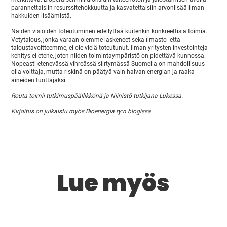
parannettaisiin resurssitehokkuutta ja kasvatettaisiin arvonlisää ilman
hakkuiden lisäämistä.
Näiden visioiden toteutuminen edellyttää kuitenkin konkreettisia toimia.
Vetytalous, jonka varaan olemme laskeneet sekä ilmasto- että
taloustavoitteemme, ei ole vielä toteutunut. Ilman yritysten investointeja
kehitys ei etene, joten niiden toimintaympäristö on pidettävä kunnossa.
Nopeasti etenevässä vihreässä siirtymässä Suomella on mahdollisuus
olla voittaja, mutta riskinä on päätyä vain halvan energian ja raaka-
aineiden tuottajaksi.
Routa toimii tutkimuspäällikkönä ja Niinistö tutkijana Lukessa.
Kirjoitus on julkaistu myös Bioenergia ry:n blogissa.
Lue myös