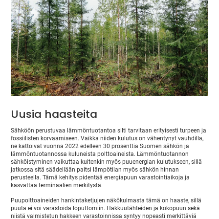
Uusia haasteita
Sähköön perustuvaa lämmöntuotantoa silti tarvitaan erityisesti turpeen ja
fossiilisten korvaamiseen. Vaikka niiden kulutus on vähentynyt vauhdilla,
ne kattoivat vuonna 2022 edelleen 30 prosenttia Suomen sähkön ja
lämmöntuotannossa kuluneista polttoaineista. Lämmöntuotannon
sähköistyminen vaikuttaa kuitenkin myös puuenergian kulutukseen, sillä
jatkossa sitä säädellään paitsi lämpötilan myös sähkön hinnan
perusteella. Tämä kehitys pidentää energiapuun varastointiaikoja ja
kasvattaa terminaalien merkitystä.
Puupolttoaineiden hankintaketjujen näkökulmasta tämä on haaste, sillä
puuta ei voi varastoida loputtomiin. Hakkuutähteiden ja kokopuun sekä
niistä valmistetun hakkeen varastoinnissa syntyy nopeasti merkittäviä