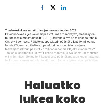
Tilastokeskuksen ennakkotietojen mukaan vuoden 2022
kasvihuonekaasujen kokonaispäästöt ilman maankäyttö, maankäytön
muutokset ja metsätalous (LULUCF) -sektoria olivat 46 miljoonaa tonnia
CO₂-ekv. Suomessa. Päästökauppasektorin päästöt olivat 19 miljoonaa
tonnia CO₂-ekv. ja päästökauppasektorin ulkopuolisten alojen eli
taakanjakosektorin päästöt 27 miljoonaa tonnia CO₂-ekv. vuonna 2022.
Taakanjakosektoriin kuuluvat liikenne, maatalous, työkoneet, rakennusten
erillislämmitys, jätehuolto, F-kaasut sekä päästökauppaan kuulumattomat
teollisuus- ja energiantuotantolaitokset. Painetta työkoneiden päästöjen
vähentämiseen EU:n komission ehdotuksen mukaan Suomen
kasvihuonekaasujen päästövähennystavoite taakanjakosektorille on 50
prosenttia vuonna 2030 verrattuna vuoden…
Haluatko
lukea koko