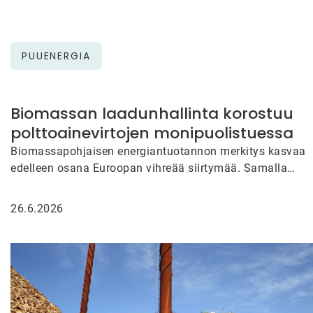
PUUENERGIA
Biomassan laadunhallinta korostuu
polttoainevirtojen monipuolistuessa
Biomassapohjaisen energiantuotannon merkitys kasvaa
edelleen osana Euroopan vihreää siirtymää. Samalla
polttoaineiden alkuperä, kosteus, energiasisältö ja muut
laatuominaisuudet vaihtelevat…
26.6.2026