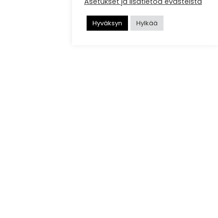
Asetukset ja lisätietoa evästeistä
Hyväksyn
Hylkää
PUUENERGIA