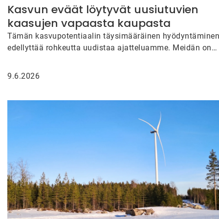
Kasvun eväät löytyvät uusiutuvien
kaasujen vapaasta kaupasta
Tämän kasvupotentiaalin täysimääräinen hyödyntämine
edellyttää rohkeutta uudistaa ajatteluamme. Meidän on
tarkasteltava uudella tavalla sitä, miten uusiutuvien
kaasujen kauppaa…
9.6.2026