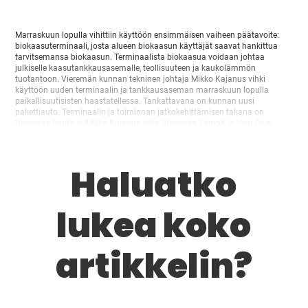
Marraskuun lopulla vihittiin käyttöön ensimmäisen vaiheen päätavoite:
biokaasuterminaali, josta alueen biokaasun käyttäjät saavat hankittua
tarvitsemansa biokaasun. Terminaalista biokaasua voidaan johtaa
julkiselle kaasutankkausasemalle, teollisuuteen ja kaukolämmön
tuotantoon. Vieremän kunnan tekninen johtaja Mikko Kajanus vihki
käyttöön uuden terminaalin ja tankkausaseman marraskuun lopulla
paikallisuutisisten haastatellessa. Tankattavana on kunnan uusi
pakettiauto. Terminaalin ja toiminnan jatkokehittämisen takana on
Vieremän kunta ja Mikko Kajanus, joka Vieremän Lämpö ja Vesi Oy:n
toimitusjohtajana ja kunnan teknisen osaston johtajana suunnitteli
kaukolämmön tuotannon varalämmön lähdettä uudelta…
Haluatko
lukea koko
artikkelin?