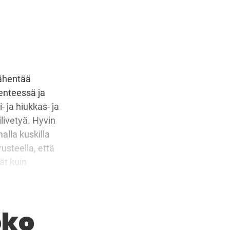
vähentää
kenteessä ja
- ja hiukkas- ja
livetyä. Hyvin
alla kuskilla
rusteella, että
ät kuin
yttinen
oko