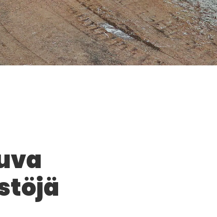
tuva
stöjä