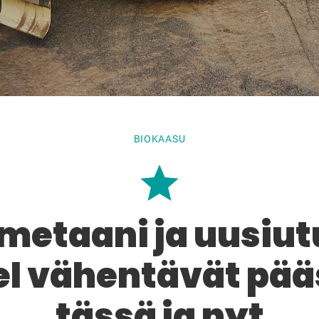
BIOKAASU
metaani ja uusiu
el vähentävät pää
tässä ja nyt