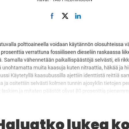
utuvalla polttoaineella voidaan käytännön olosuhteissa 
rosenttia verrattuna fossiiliseen dieseliin raskaassa lii
. Samalla vähennetään paikallispäästöjä selvästi, eli rikki
 unohtamatta muita kaasuja kuten nitraattia, häkää ja hii
ssi Käytetyllä kaasubussilla ajettiin identtistä reittiä sam
 ja ositettiin selvästi kolmen tunnin ajosyklin tietojen pe
t laskien ja mitaten päästöt olivat 80 prosenttia pienemm
eselillä. Tämä siitäkin huolimatta, että kaasubussin kataly
Haluatko lukea k