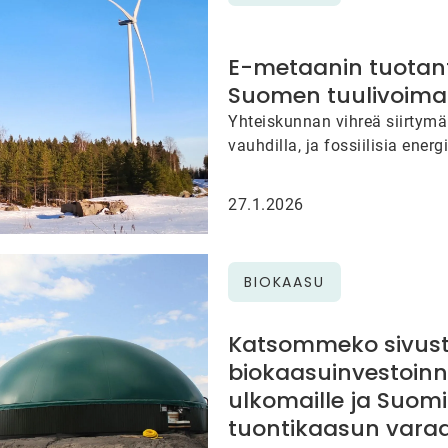
E-metaanin tuotan
Suomen tuulivoima
Yhteiskunnan vihreä siirtymä
vauhdilla, ja fossiilisia energ
korvataan yhä enemmän uusi
energialla, kuten tuuli- ja au
27.1.2026
On…
BIOKAASU
Katsommeko sivust
biokaasuinvestoinn
ulkomaille ja Suomi
tuontikaasun vara