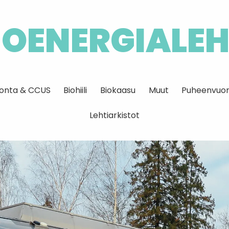
IOENERGIALEH
idonta & CCUS
Biohiili
Biokaasu
Muut
Puheenvuor
Lehtiarkistot