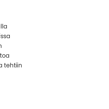
lla
issa
n
etoa
 tehtiin