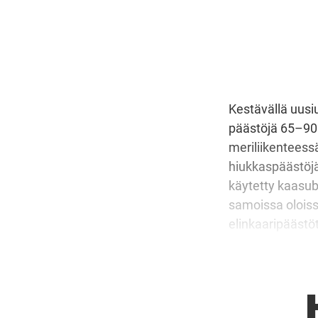
Kestävällä uusi
päästöjä 65–90 p
meriliikenteessä
hiukkaspäästöjä
käytetty kaasubu
samoissa oloissa
elinkaaripäästö
perinteisellä di
puhdistus…