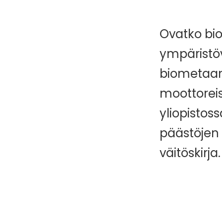
Ovatko bio
ympäristöv
biometaani
moottoreis
yliopistos
päästöjen 
väitöskirja.