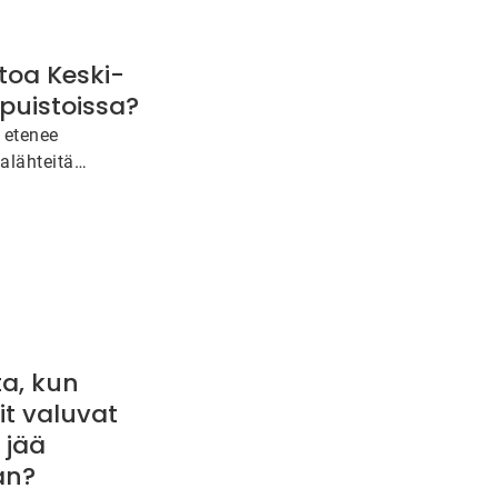
toa Keski-
puistoissa?
 etenee
ialähteitä
utuvalla
rinkovoimalla.
a, kun
it valuvat
 jää
an?