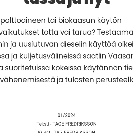
polttoaineen tai biokaasun käytön
aikutukset totta vai tarua? Testaama
n ja uusiutuvan dieselin käyttöä oike
sa ja kuljetusvälineissä saatiin Vaasa
sa suoritetuissa kokeissa käytännön ti
vähenemisestä ja tulosten perusteella
01/2024
Teksti -
TAGE FREDRIKSSON
Kuvat -
TAG FREDRIKSSON