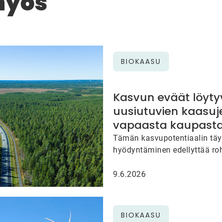
myös
BIOKAASU
Kasvun eväät löyty
uusiutuvien kaasuj
vapaasta kaupast
Tämän kasvupotentiaalin tä
hyödyntäminen edellyttää ro
ajatteluamme. Meidän on tar
uudella tavalla sitä, miten u
9.6.2026
kaasujen kauppaa…
BIOKAASU