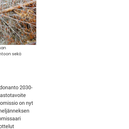
san
ontoon sekä
iedonanto 2030-
mastotavoite
Komissio on nyt
ineljänneksen
komissaari
ottelut