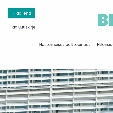
B
Tilaa lehti
Tilaa uutiskirje
Nestemäiset polttoaineet
Hiilens