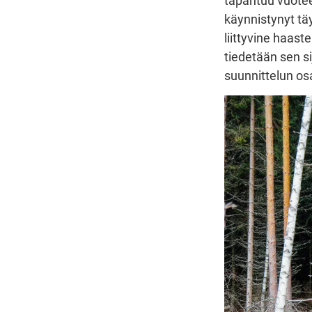
tapahtuu vuotee
käynnistynyt täy
liittyvine haast
tiedetään sen si
suunnittelun os