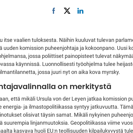
u itse vaalien tuloksesta. Näihin kuuluvat tulevan parlame
 uuden komission puheenjohtaja ja kokoonpano. Uusi k
jelmansa, jossa poliittiset painopisteet tulevat näkymä
ovassa käynnissä. Luonnollisesti työohjelma tulee heij
lmantilannetta, jossa juuri nyt on aika kova myrsky.
tajavalinnalla on merkitystä
idaan, että mikäli Ursula von der Leyen jatkaa komission 
lle energia- ja ilmastopolitiikassa syntyy jatkuvuutta. Täm
ainotukset olisivat täysin samat. Mikäli nykyinen puheenjoh
 suurempia linjanmuutoksia. Geopolitiikassa viime vuos
saalta kasvava huoli EU:n teollisuuden kilpailukyvystä tul