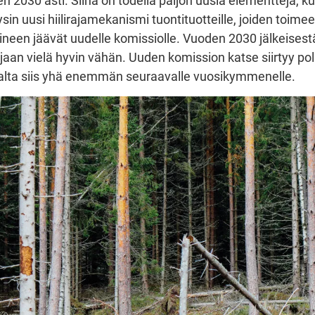
n 2030 asti. Siinä on todella paljon uusia elementtejä, k
sin uusi hiilirajamekanismi tuontituotteille, joiden toim
eineen jäävät uudelle komissiolle. Vuoden 2030 jälkeisest
jaan vielä hyvin vähän. Uuden komission katse siirtyy poli
alta siis yhä enemmän seuraavalle vuosikymmenelle.