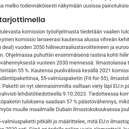
sa melko todennäköisesti näkymään uusissa painotuksis
tarjottimella
a tulevasta komission työohjelmasta tiedetään vaalien tul
kyinen komissio lanseerasi kautensa alussa vihreän kehi
 deal) vuoden 2050 hiilineutraaliustavoitteineen ja euro
n. Ohjelmassa puhuttiin ensimmäisenä rastina kohti hiilin
vähennyksestä vuoteen 2030 mennessä. Ilmastolaissa t
hintään 55 %. Kautensa puolivälissä kesällä 2021 komissio
däntöpakettinsa, 55-valmiuspaketin (Fit-for-55), ilmastol
 Paketti on nyt olennaisimmilta osiltaan viety läpi EU:n 
vahvisti lehdistötiedotteella 9.10.2023. Tiedotteessa kom
töpaketin tuloksena saadaan 57 % päästövähennys, mikä
yös muulle maailmalle Dubain ilmastokokouksessa jou
almiuspaketti pitkälti jo määrittelee, mitä EU:n ilmastop