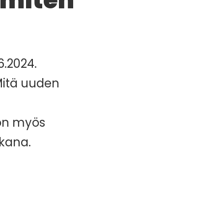
 miten
6.2024.
Mitä uuden
 on myös
ukana.