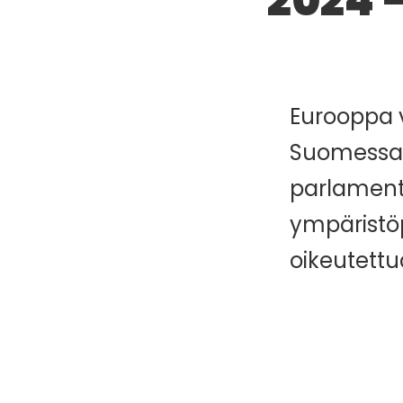
2024 
Eurooppa v
Suomessa v
parlamenti
ympäristöp
oikeutettu