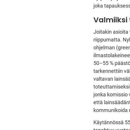
joka tapaukses
Valmiiksi 
Joitakin asioit
riippumatta. Ny
ohjelman (green
ilmastolakeinee
50–55 % päästö
tarkennettiin vä
valtavan lainsää
toteuttamiseksi.
jonka komissio 
että lainsäädän
kommunikoida m
Käytännössä 55-v