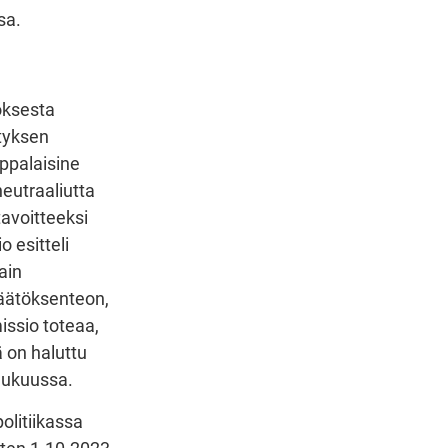
sa.
oksesta
tyksen
oppalaisine
eutraaliutta
avoitteeksi
 esitteli
ain
päätöksenteon,
issio toteaa,
 on haluttu
lukuussa.
olitiikassa