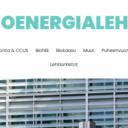
IOENERGIALEH
idonta & CCUS
Biohiili
Biokaasu
Muut
Puheenvuor
Lehtiarkistot