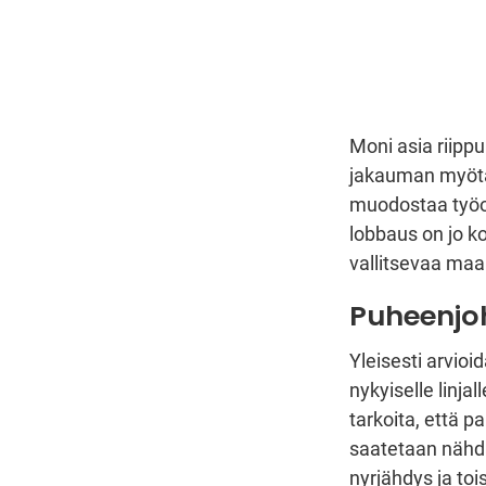
Moni asia riippu
jakauman myötä
muodostaa työoh
lobbaus on jo k
vallitsevaa maai
Puheenjoh
Yleisesti arvio
nykyiselle linja
tarkoita, että p
saatetaan nähdä
nyrjähdys ja toi