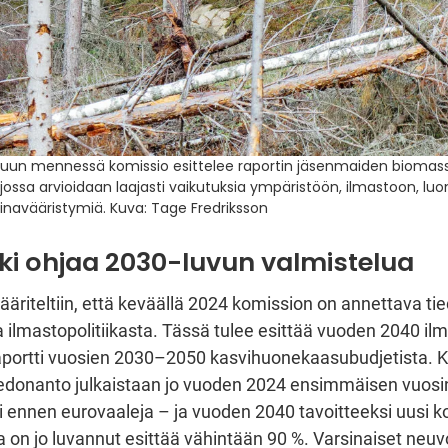
uun mennessä komissio esittelee raportin jäsenmaiden biomas
, jossa arvioidaan laajasti vaikutuksia ympäristöön, ilmastoon, lu
inavääristymiä. Kuva: Tage Fredriksson
ki ohjaa 2030-luvun valmistelua
ääriteltiin, että keväällä 2024 komission on annettava t
a ilmastopolitiikasta. Tässä tulee esittää vuoden 2040 il
raportti vuosien 2030–2050 kasvihuonekaasubudjetista. 
tiedonanto julkaistaan jo vuoden 2024 ensimmäisen vuos
uri ennen eurovaaleja – ja vuoden 2040 tavoitteeksi uusi 
on jo luvannut esittää vähintään 90 %. Varsinaiset neuv