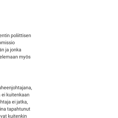
ntin poliittisen
omissio
än ja jonka
astelemaan myös
puheenjohtajana,
ä ei kuitenkaan
taja ei jatka,
ina tapahtunut
evat kuitenkin