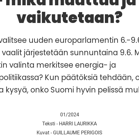
– mikä muuttuu ja
vaikutetaan?
alitsee uuden europarlamentin 6.-9.
aalit järjestetään sunnuntaina 9.6. 
n valinta merkitsee energia- ja
olitiikassa? Kun päätöksiä tehdään,
a kysyä, onko Suomi hyvin pelissä m
01/2024
Teksti -
HARRI LAURIKKA
Kuvat -
GUILLAUME PERIGOIS