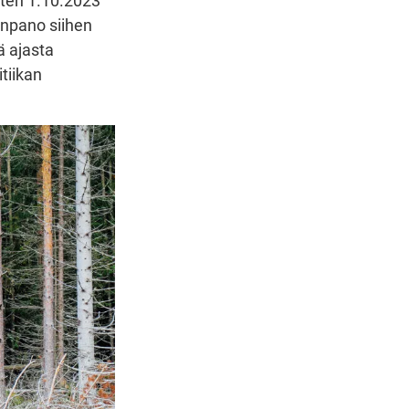
uten 1.10.2023
eenpano siihen
ä ajasta
tiikan