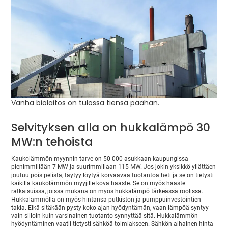
Vanha biolaitos on tulossa tiensä päähän.
Selvityksen alla on hukkalämpö 30
MW:n tehoista
Kaukolämmön myynnin tarve on 50 000 asukkaan kaupungissa
pienimmillään 7 MW ja suurimmillaan 115 MW. Jos jokin yksikkö yllättäen
joutuu pois pelistä, täytyy löytyä korvaavaa tuotantoa heti ja se on tietysti
kaikilla kaukolämmön myyjille kova haaste. Se on myös haaste
ratkaisuissa, joissa mukana on myös hukkalämpö tärkeässä roolissa.
Hukkalämmöllä on myös hintansa putkiston ja pumppuinvestointien
takia. Eikä sitäkään pysty koko ajan hyödyntämän, vaan lämpöä syntyy
vain silloin kuin varsinainen tuotanto synnyttää sitä. Hukkalämmön
hyödyntäminen vaatii tietysti sähköä toimiakseen. Sähkön alhainen hinta