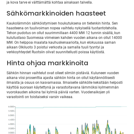
ja kova tarve ei välttämättä kohtaa ainakaan talvella.
Sähkömarkkinoiden haasteet
Kaukolämmön sähköistymisen houkutuksena on tietenkin hinta. Sen
haasteena on tuulivoiman nopea vaihtelu nykyisellä tuotantoteholla.
Tehon pudotus on ollut suurimmillaan 4400 MW 12 tunnin sisällä, kun
kulutustaso Suomessa viimeisen kahden vuoden aikana on ollut 14000
MW. On helppoa maalata kauhuskenaarioita, kun elokuussa saman
aikaan Olkiluoto 3 poistui verkosta ja samalla tuuli tyyntyi ja
verkkoyhteydet Ruotsiin olivat suunnitellusti poissa käytöstä.
Hinta ohjaa markkinoita
Sähkön hinnan vaihtelut ovat olleet silmiin pistäviä. Kuluneen vuoden
aikana viisi prosenttia ajasta sähkön hinta on ollut käytännöllisesti
ilmaista ja osuus on kasvamassa. Ilmaiselle sähkölle keksitään helposti
käyttöä suoraan käytettynä ja varastoitavana lämmöksi kylmemmän
vuorokauden aikoina tai kylmiä päiviä varten. Vuodenaikojen yli
varastointi on toistaiseksi varsin vaikeaa.