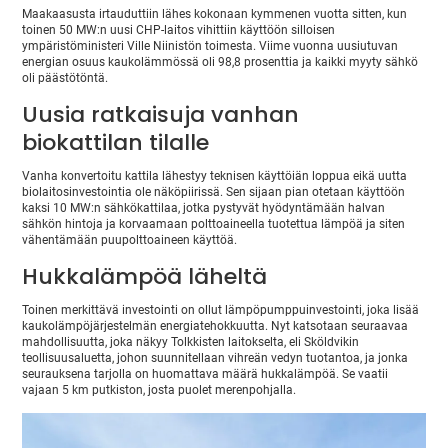
Maakaasusta irtauduttiin lähes kokonaan kymmenen vuotta sitten, kun
toinen 50 MW:n uusi CHP-laitos vihittiin käyttöön silloisen
ympäristöministeri Ville Niinistön toimesta. Viime vuonna uusiutuvan
energian osuus kaukolämmössä oli 98,8 prosenttia ja kaikki myyty sähkö
oli päästötöntä.
Uusia ratkaisuja vanhan
biokattilan tilalle
Vanha konvertoitu kattila lähestyy teknisen käyttöiän loppua eikä uutta
biolaitosinvestointia ole näköpiirissä. Sen sijaan pian otetaan käyttöön
kaksi 10 MW:n sähkökattilaa, jotka pystyvät hyödyntämään halvan
sähkön hintoja ja korvaamaan polttoaineella tuotettua lämpöä ja siten
vähentämään puupolttoaineen käyttöä.
Hukkalämpöä läheltä
Toinen merkittävä investointi on ollut lämpöpumppuinvestointi, joka lisää
kaukolämpöjärjestelmän energiatehokkuutta. Nyt katsotaan seuraavaa
mahdollisuutta, joka näkyy Tolkkisten laitokselta, eli Sköldvikin
teollisuusaluetta, johon suunnitellaan vihreän vedyn tuotantoa, ja jonka
seurauksena tarjolla on huomattava määrä hukkalämpöä. Se vaatii
vajaan 5 km putkiston, josta puolet merenpohjalla.