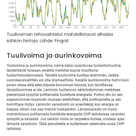
Tuulivoiman tehovaihtelut mahdollistavat alhaisia
sähkön hintoja. Lähde: Fingrid
Tuulivoima ja aurinkovoima
Tuulivoima ja aurinkovoima, nämä kaksi uusiutuvaa tuotantomuotoa
täydentävät toisiaan, eivätkä merkitse suuria muuttuvia
tuotantokustannuksia. Talvella tuulivoima tuottaa enemmän, vaikka
vuorokausivaihtelu voi olla dramaattista. Kesällä aurinkovoima toimii kuin
junan vessa eikä edes kilpaile biovoiman kanssa, kun tarvittavaa
lämpökuormaa ei ole. Lämmön tuotannon sähköistyminen merkitsee
pienempää kysyntä polttamalla tuotetulle energialle. Polton etu on sen
sopeutuminen kysynnän mukaan edellyttäen, että polttoainetta ja sen
toimittajia löytyy. Lämmön varastointi on avaintekijä, kun energia on
halpaa, silloin osa saa mennä hukkaankin. Lämpövarasto on myös
mahdollisuus polttamalla tuotetulle energialle CHP-laitoksissa varsinkin
syksyllä ja keväällä. Jos sähkön hinta on tarpeeksi korkea, voidaan ajaa
lämpöä varastoon. Tällä perusteella ei kuitenkaan rakenneta uusia CHP-
laitoksia.