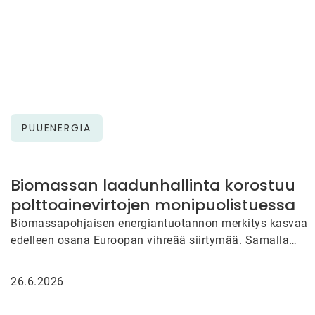
PUUENERGIA
Biomassan laadunhallinta korostuu
polttoainevirtojen monipuolistuessa
Biomassapohjaisen energiantuotannon merkitys kasvaa
edelleen osana Euroopan vihreää siirtymää. Samalla
polttoaineiden alkuperä, kosteus, energiasisältö ja muut
laatuominaisuudet vaihtelevat…
26.6.2026