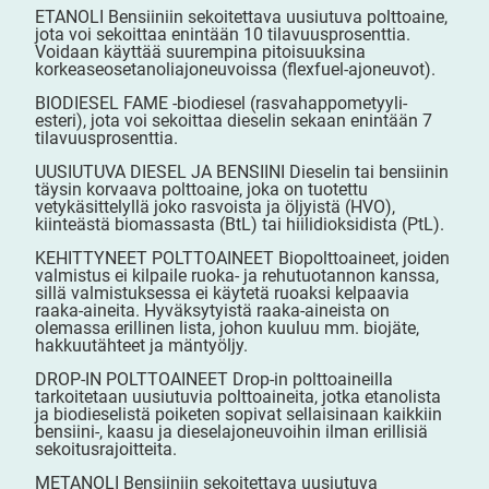
ETANOLI Bensiiniin sekoitettava uusiutuva polttoaine,
jota voi sekoittaa enintään 10 tilavuusprosenttia.
Voidaan käyttää suurempina pitoisuuksina
korkeaseosetanoliajoneuvoissa (flexfuel-ajoneuvot).
BIODIESEL FAME -biodiesel (rasvahappometyyli-
esteri), jota voi sekoittaa dieselin sekaan enintään 7
tilavuusprosenttia.
UUSIUTUVA DIESEL JA BENSIINI Dieselin tai bensiinin
täysin korvaava polttoaine, joka on tuotettu
vetykäsittelyllä joko rasvoista ja öljyistä (HVO),
kiinteästä biomassasta (BtL) tai hiilidioksidista (PtL).
KEHITTYNEET POLTTOAINEET Biopolttoaineet, joiden
valmistus ei kilpaile ruoka- ja rehutuotannon kanssa,
sillä valmistuksessa ei käytetä ruoaksi kelpaavia
raaka-aineita. Hyväksytyistä raaka-aineista on
olemassa erillinen lista, johon kuuluu mm. biojäte,
hakkuutähteet ja mäntyöljy.
DROP-IN POLTTOAINEET Drop-in polttoaineilla
tarkoitetaan uusiutuvia polttoaineita, jotka etanolista
ja biodieselistä poiketen sopivat sellaisinaan kaikkiin
bensiini-, kaasu ja dieselajoneuvoihin ilman erillisiä
sekoitusrajoitteita.
METANOLI Bensiiniin sekoitettava uusiutuva