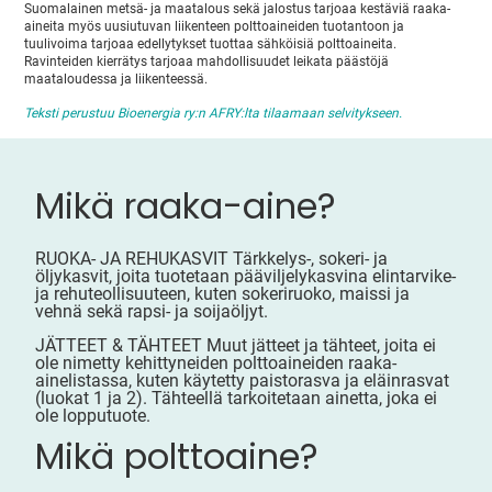
Suomalainen metsä- ja maatalous sekä jalostus tarjoaa kestäviä raaka-
aineita myös uusiutuvan liikenteen polttoaineiden tuotantoon ja
tuulivoima tarjoaa edellytykset tuottaa sähköisiä polttoaineita.
Ravinteiden kierrätys tarjoaa mahdollisuudet leikata päästöjä
maataloudessa ja liikenteessä.
Teksti perustuu Bioenergia ry:n AFRY:lta tilaamaan selvitykseen.
Mikä raaka-aine?
RUOKA- JA REHUKASVIT Tärkkelys-, sokeri- ja
öljykasvit, joita tuotetaan pääviljelykasvina elintarvike-
ja rehuteollisuuteen, kuten sokeriruoko, maissi ja
vehnä sekä rapsi- ja soijaöljyt.
JÄTTEET & TÄHTEET Muut jätteet ja tähteet, joita ei
ole nimetty kehittyneiden polttoaineiden raaka-
ainelistassa, kuten käytetty paistorasva ja eläinrasvat
(luokat 1 ja 2). Tähteellä tarkoitetaan ainetta, joka ei
ole lopputuote.
Mikä polttoaine?