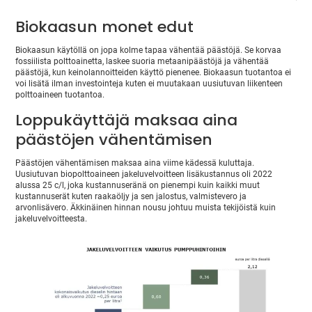
Biokaasun monet edut
Biokaasun käytöllä on jopa kolme tapaa vähentää päästöjä. Se korvaa
fossiilista polttoainetta, laskee suoria metaanipäästöjä ja vähentää
päästöjä, kun keinolannoitteiden käyttö pienenee. Biokaasun tuotantoa ei
voi lisätä ilman investointeja kuten ei muutakaan uusiutuvan liikenteen
polttoaineen tuotantoa.
Loppukäyttäjä maksaa aina
päästöjen vähentämisen
Päästöjen vähentämisen maksaa aina viime kädessä kuluttaja.
Uusiutuvan biopolttoaineen jakeluvelvoitteen lisäkustannus oli 2022
alussa 25 c/l, joka kustannuseränä on pienempi kuin kaikki muut
kustannuserät kuten raakaöljy ja sen jalostus, valmistevero ja
arvonlisävero. Äkkinäinen hinnan nousu johtuu muista tekijöistä kuin
jakeluvelvoitteesta.