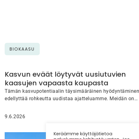
BIOKAASU
Kasvun eväät löytyvät uusiutuvien
kaasujen vapaasta kaupasta
Tämän kasvupotentiaalin täysimääräinen hyödyntämine
edellyttää rohkeutta uudistaa ajatteluamme. Meidän on
tarkasteltava uudella tavalla sitä, miten uusiutuvien
kaasujen kauppaa…
9.6.2026
Keräämme käyttäjätietoa