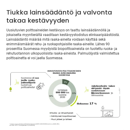
Tiukka lainsäädäntö ja valvonta
takaa kestävyyden
Uusiutuvien polttoaineiden kestävyys on taattu lainsäädännöllä ja
jokaiselta myyntierältä vaaditaan kestävyystodistus elinkaaripäästöistä.
Lainsäädäntö määrää mitä raaka-aineita voidaan käyttää sekä
enimmäismäärät rehu- ja ruokapohjaisille raaka-aineille. Lähes 90
prosenttia Suomessa myydyistä biopolttoaineista on tuotettu ruoka- ja
rehutuotannon ulkopuolisista raaka-aineista. Palmuöljystä valmistettua
polttoainetta ei voi jaella Suomessa.