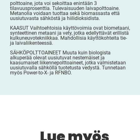
polttoaine, jota voi sekoittaa enintään 3
tilavuusprosenttia. Tulevaisuuden laivapolttoaine.
Metanolia voidaan tuottaa sekä biomassasta että
uusiutuvasta sähköstä ja hiilidioksidista.
KAASUT Vaihtoehtoisia käyttövoimia ovat biometaani,
synteettinen metaani ja vety, jotka edellyttävät erillistä
kulkuneuvotekniikkaa. Mahdollisia käyttökohteita tie-
ja laivaliikenteessä.
SÄHKÖPOLTTOAINEET Muuta kuin biologista
alkuperää olevat uusiutuvat nestemäiset ja
kaasumaiset liikennepolttoaineet, jotka valmistetaan
uusiutuvalla sähköllä tuotetusta vedystä. Tunnetaan
myös Power-to-X- ja RFNBO.
Lue myös