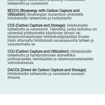
talteenotto ja varastointi.
BECCU (Bioenergy with Carbon Capture and
Utilization):
Bioenergian tuotantoon yhdistetty
hiilidioksidin talteenotto ja hyötykäyttö.
CCS (Carbon Capture and Storage):
Hiilidioksidin
talteenotto ja varastointi. Tekniikka, jonka tarkoitus on
vähentää polttoaineita käyttävien lämpö- tai
lämpövoimalaitosten hiilidioksidipäästöjä ilmake-
hään ottamalla hiilidioksidi savukaasuista talteen ja
varastoimalla se.
CCU (Carbon Capture and Utilization):
Hiilidioksidin
talteenotto ja hyödyntäminen esimerkiksi
polttoaineiden, kemikaalien ja rakennusmateriaalien
valmistuksessa.
DACCS (Direct Air Carbon Capture and Storage):
Hiilidioksidin talteenotto ja varastointi suoraan
ilmasta.