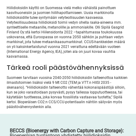
Hiilidioksidin käyttö on Suomessa vielä melko vähäistä painottuen
kasvihuoneisiin ja juomien hiilihapottamiseen. Uusia markkinoita
hiilidioksidille tulee syntymään vetyteollisuuden kasvaessa.
Vetyteollisuudessa hiilidioksidi toimii vedyn ohella raaka-aineena mm.
synteettiselle metaanille, metanolille ja ammoniakille. Olli Sipilä Gasgrid
Finland Oy:stä kertoi Hiilensidonta 2022 –tapahtumassa toukokuussa
uskovansa, että Euroopassa on vuonna 2050 sähkön ja puhtaan vedyn
markkinat, jota tukee metaanikaasumarkkinat. CCUS-hankkeiden määrä
on yli kaksinkertaistunut vuonna 2021 verrattuna edeltävään vuoteen
(International Energy Agency, IEA), joten ala on juuri kovaa vauhtia
kasvamassa.
Tärkeä rooli päästövähennyksissä
Suomeen tarvitaan vuosina 2040-2050 hiilidioksidin talteenottoa kaikkien
ilmastotoimien lisäksi vielä 9 Mt CO2 (TEM ja VTT:n HIISI 2035 -
skenaario). ”Hiilidioksidin talteenotto vähentää kokonaispäästöjä silloin,
kun se joko varastoidaan pysyvästi, pysyy tallessa lopputuotteessa, tai
käytetään tuotteessa, joka korvaa fossiilista vastaavaa tuotetta,” Sipilä
kertoi. Bioperäisen CO2:n CCS/CCU-potentiaalin nähtiin säilyvän myös
päästövähennystenkin alla.
BECCS (Bioenergy with Carbon Capture and Storage):
Bioenergian tuotantoon yhdistetty hiilidioksidin