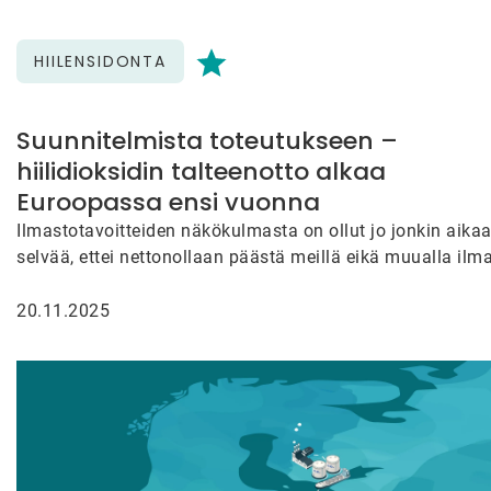
HIILENSIDONTA
Suunnitelmista toteutukseen –
hiilidioksidin talteenotto alkaa
Euroopassa ensi vuonna
Ilmastotavoitteiden näkökulmasta on ollut jo jonkin aika
selvää, ettei nettonollaan päästä meillä eikä muualla ilm
hiilidioksidin talteenoton ratkaisujen…
20.11.2025