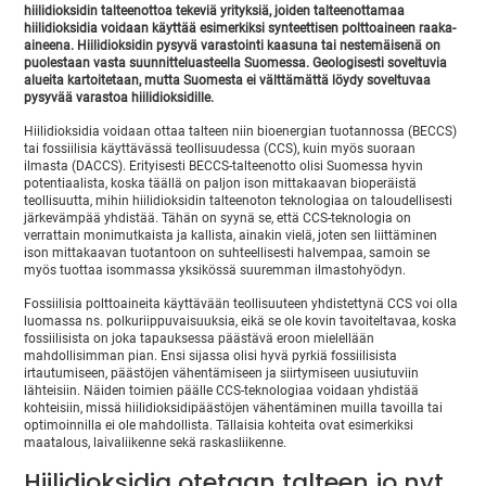
hiilidioksidin talteenottoa tekeviä yrityksiä, joiden talteenottamaa
hiilidioksidia voidaan käyttää esimerkiksi synteettisen polttoaineen raaka-
aineena. Hiilidioksidin pysyvä varastointi kaasuna tai nestemäisenä on
puolestaan vasta suunnitteluasteella Suomessa. Geologisesti soveltuvia
alueita kartoitetaan, mutta Suomesta ei välttämättä löydy soveltuvaa
pysyvää varastoa hiilidioksidille.
Hiilidioksidia voidaan ottaa talteen niin bioenergian tuotannossa (BECCS)
tai fossiilisia käyttävässä teollisuudessa (CCS), kuin myös suoraan
ilmasta (DACCS). Erityisesti BECCS-talteenotto olisi Suomessa hyvin
potentiaalista, koska täällä on paljon ison mittakaavan bioperäistä
teollisuutta, mihin hiilidioksidin talteenoton teknologiaa on taloudellisesti
järkevämpää yhdistää. Tähän on syynä se, että CCS-teknologia on
verrattain monimutkaista ja kallista, ainakin vielä, joten sen liittäminen
ison mittakaavan tuotantoon on suhteellisesti halvempaa, samoin se
myös tuottaa isommassa yksikössä suuremman ilmastohyödyn.
Fossiilisia polttoaineita käyttävään teollisuuteen yhdistettynä CCS voi olla
luomassa ns. polkuriippuvaisuuksia, eikä se ole kovin tavoiteltavaa, koska
fossiilisista on joka tapauksessa päästävä eroon mielellään
mahdollisimman pian. Ensi sijassa olisi hyvä pyrkiä fossiilisista
irtautumiseen, päästöjen vähentämiseen ja siirtymiseen uusiutuviin
lähteisiin. Näiden toimien päälle CCS-teknologiaa voidaan yhdistää
kohteisiin, missä hiilidioksidipäästöjen vähentäminen muilla tavoilla tai
optimoinnilla ei ole mahdollista. Tällaisia kohteita ovat esimerkiksi
maatalous, laivaliikenne sekä raskasliikenne.
Hiilidioksidia otetaan talteen jo nyt