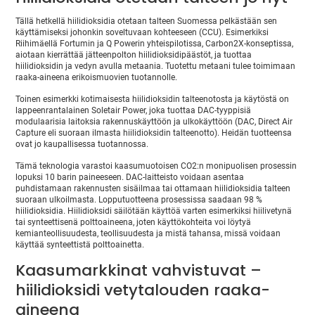
Tällä hetkellä hiilidioksidia otetaan talteen Suomessa pelkästään sen
käyttämiseksi johonkin soveltuvaan kohteeseen (CCU). Esimerkiksi
Riihimäellä Fortumin ja Q Powerin yhteispilotissa, Carbon2X-konseptissa,
aiotaan kierrättää jätteenpolton hiilidioksidipäästöt, ja tuottaa
hiilidioksidin ja vedyn avulla metaania. Tuotettu metaani tulee toimimaan
raaka-aineena erikoismuovien tuotannolle.
Toinen esimerkki kotimaisesta hiilidioksidin talteenotosta ja käytöstä on
lappeenrantalainen Soletair Power, joka tuottaa DAC-tyyppisiä
modulaarisia laitoksia rakennuskäyttöön ja ulkokäyttöön (DAC, Direct Air
Capture eli suoraan ilmasta hiilidioksidin talteenotto). Heidän tuotteensa
ovat jo kaupallisessa tuotannossa.
Tämä teknologia varastoi kaasumuotoisen CO2:n monipuolisen prosessin
lopuksi 10 barin paineeseen. DAC-laitteisto voidaan asentaa
puhdistamaan rakennusten sisäilmaa tai ottamaan hiilidioksidia talteen
suoraan ulkoilmasta. Lopputuotteena prosessissa saadaan 98 %
hiilidioksidia. Hiilidioksidi säilötään käyttöä varten esimerkiksi hiilivetynä
tai synteettisenä polttoaineena, joten käyttökohteita voi löytyä
kemianteollisuudesta, teollisuudesta ja mistä tahansa, missä voidaan
käyttää synteettistä polttoainetta.
Kaasumarkkinat vahvistuvat –
hiilidioksidi vetytalouden raaka-
aineena