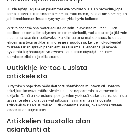
Suurin hyöty lukijalle on paremmat edellytykset olla ajan hermoilla, jopa
samalla tasolla kuin sanomalehdet tai muu media, joilla ei ole bioenergian
ja hiilensidonnan ilmastokysymykset yhtä hyvin hallussa.
Verkkolehdessä osa materiaalista on kaikille avoinna mukaan lukien
edellisen paperilla ilmestyneen lehden materiaalit, mutta osa on ja jää vain
tilaajien ja jäsenten luettavaksi. Kaikille jää aina mahdollisuus tutustua
lehden sisältöön artikkelien ingressien muodossa. Lehden lukuoikeudet
mukaan lukien syksyn paperilehti saa tilaamalla lehden tai jäsenenä
pyytämällä työnantajan yhteyshenkilöltä linkin käyttäjätunnusten
luomiseen ellet ole jo niitä saanut.
Uutiskirje kertoo uusista
artikkeleista
Siirtyminen paperista pääasiallisesti sähköiseen muotoon oli luonteva
askel, kun kasvava määrä viesteistä tulee nopeammin ja varmemmin
lukijalle. Tämä on korostunut postijakelun yskiessä keskellä runsaslumista
talvea. Lehden lukijat pysyvät jatkossa hyvin ajan tasalla uusista
artikkeleista kuukausittaisen uutiskirjeemme avulla, joka kokoaa yhteen
lehden uudet kirjoitukset.
Artikkelien taustalla alan
asiantuntijat