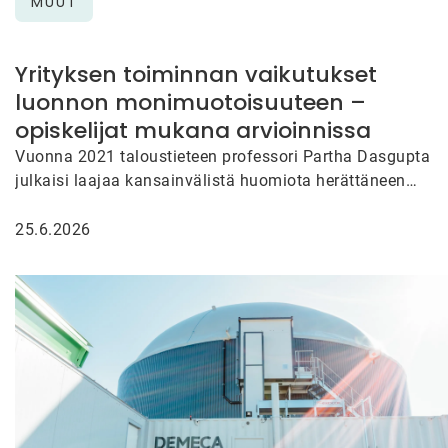
MUUT
Yrityksen toiminnan vaikutukset
luonnon monimuotoisuuteen –
opiskelijat mukana arvioinnissa
Vuonna 2021 taloustieteen professori Partha Dasgupta
julkaisi laajaa kansainvälistä huomiota herättäneen
raportin biodiversiteetin merkityksestä talouden
näkökulmasta. Raportin mukaan…
25.6.2026