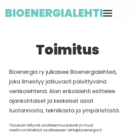
BIOENERGIALEHTI
Toimitus
Bioenergia ry julkaisee Bioenergialehteä,
joka ilmestyy jatkuvasti päivittyvänä
verkkolehtenä. Alan erikoislehti esittelee
ajankohtaiset ja keskeiset asiat
tuotannosta, tekniikasta ja ympäristöstä.
Tilauksiin liittyvät osoitteenmuutokset ja muut
viestit voi lähettää osoitteeseen: lehti@bioenergia.fi