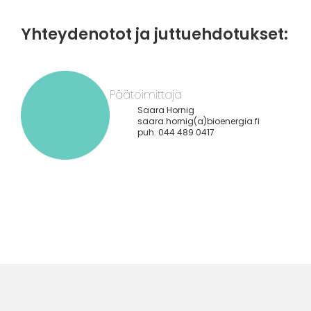
Yhteydenotot ja juttuehdotukset:
Päätoimittaja
Saara Hornig
saara.hornig(a)bioenergia.fi
puh. 044 489 0417