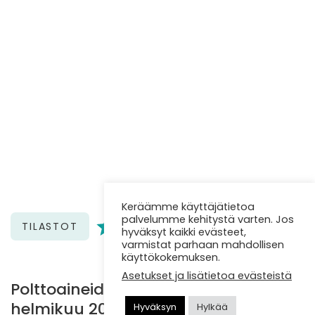
Keräämme käyttäjätietoa
palvelumme kehitystä varten. Jos
TILASTOT
hyväksyt kaikki evästeet,
varmistat parhaan mahdollisen
käyttökokemuksen.
Asetukset ja lisätietoa evästeistä
Polttoaineiden hintataso tammi-
helmikuu 2026
Hyväksyn
Hylkää