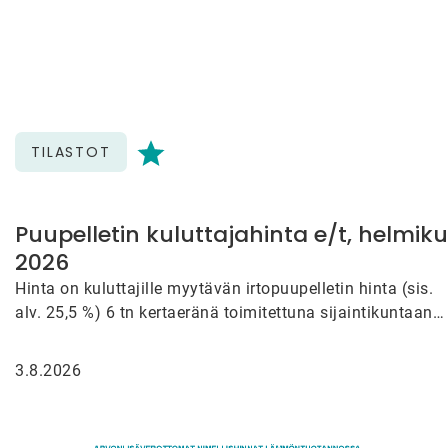
TILASTOT
Puupelletin kuluttajahinta e/t, helmik
2026
Hinta on kuluttajille myytävän irtopuupelletin hinta (sis.
alv. 25,5 %) 6 tn kertaeränä toimitettuna sijaintikuntaan
(maks. 100 km…
3.8.2026