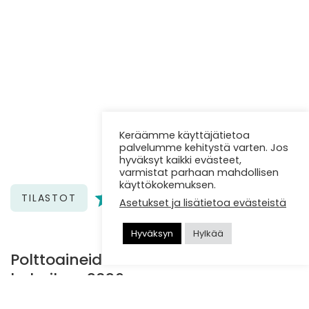
Keräämme käyttäjätietoa
palvelumme kehitystä varten. Jos
hyväksyt kaikki evästeet,
varmistat parhaan mahdollisen
käyttökokemuksen.
TILASTOT
Asetukset ja lisätietoa evästeistä
Hyväksyn
Hylkää
Polttoaineiden hintataso tammi-
helmikuu 2026
Lähde: Afry Lähde: Afry