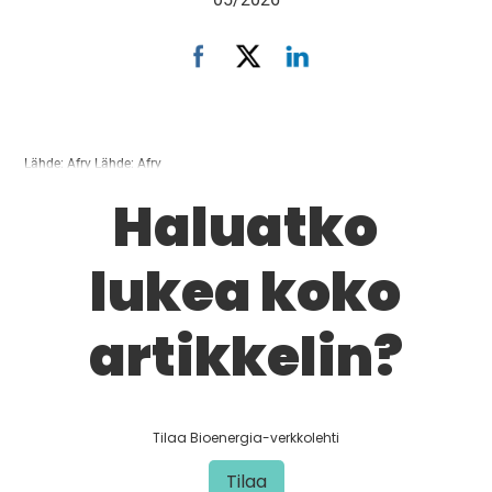
Lähde: Afry Lähde: Afry
Haluatko
lukea koko
artikkelin?
Tilaa Bioenergia-verkkolehti
Tilaa