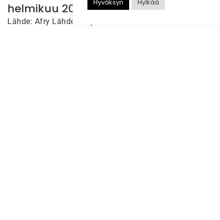
Hyväksyn
Hylkää
helmikuu 2026
Lähde: Afry Lähde: Afry
25.5.2026