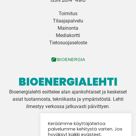
ISSN 2814-4910
Toimitus
Tilaajapalvelu
Mainonta
Mediakortti
Tietosuojaseloste
BIOENERGIALEHTI
Bioenergialehti esittelee alan ajankohtaiset ja keskeiset
asiat tuotannosta, tekniikasta ja ympäristöstä. Lehti
ilmestyy verkossa jatkuvasti päivittyen.
Keräämme käyttäjätietoa
Twitter
palvelumme kehitystä varten. Jos
hyväksyt kaikki evästeet,