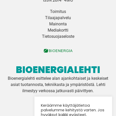
ISSN 2814-4910
Toimitus
Tilaajapalvelu
Mainonta
Mediakortti
Tietosuojaseloste
BIOENERGIALEHTI
Bioenergialehti esittelee alan ajankohtaiset ja keskeiset
asiat tuotannosta, tekniikasta ja ympäristöstä. Lehti
ilmestyy verkossa jatkuvasti päivittyen.
Keräämme käyttäjätietoa
Twitter
palvelumme kehitystä varten. Jos
hyväksyt kaikki evästeet,