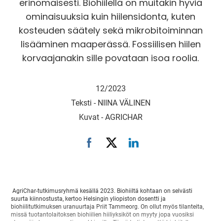
erinomaisesti. Biohiilellä on muitakin hyviä
ominaisuuksia kuin hiilensidonta, kuten
kosteuden säätely sekä mikrobitoiminnan
lisääminen maaperässä. Fossiilisen hiilen
korvaajanakin sille povataan isoa roolia.
12/2023
Teksti -
NIINA VÄLINEN
Kuvat -
AGRICHAR
AgriChar-tutkimusryhmä kesällä 2023. Biohiiltä kohtaan on selvästi
suurta kiinnostusta, kertoo Helsingin yliopiston dosentti ja
biohiilitutkimuksen uranuurtaja Priit Tammeorg. On ollut myös tilanteita,
missä tuotantolaitoksen biohiilien hiiliyksiköt on myyty jopa vuosiksi