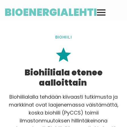
BIOENERGIALEHTI
BIOHIILI
Biohiiliala etenee
aalloittain
Biohiilialalla tehdään kiivaasti tutkimusta ja
markkinat ovat laajenemassa väistämättä,
koska biohiili (PyCCS) toimii
ilmastonmuutoksen hillintäkeinona