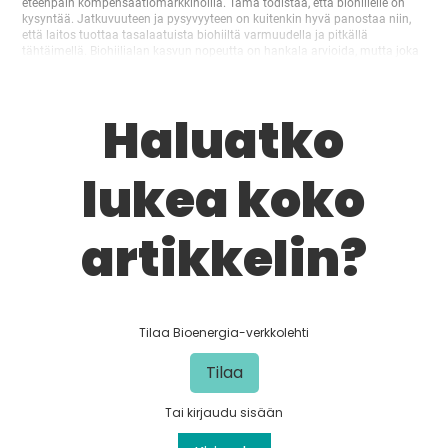
eteenpäin kompensaatiomarkkinoilla. Tämä todistaa, että biohiilelle on
kysyntää. Jatkuvuuteen ja pysyvyyteen on kuitenkin hyvä panostaa niin,
että laitos tuottaa tasalaatuista biohiiltä varmuudella ja pitkällä
tähtäimellä. Biohiilialan kasvun nopeutta on hankala arvioida, mutta joka
tapauksessa se on kasvava ja lupaava ala, ja uusia työpaikkoja on
syntymässä,…
Haluatko
lukea koko
artikkelin?
Tilaa Bioenergia-verkkolehti
Tilaa
Tai kirjaudu sisään