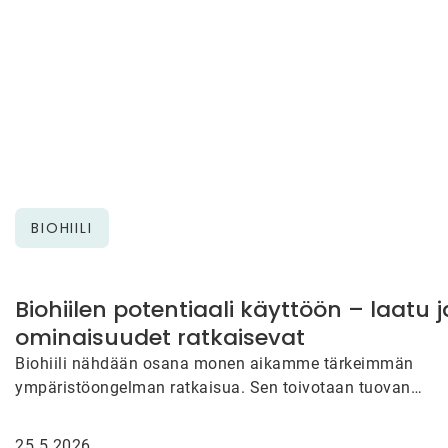
BIOHIILI
Biohiilen potentiaali käyttöön – laatu j
ominaisuudet ratkaisevat
Biohiili nähdään osana monen aikamme tärkeimmän
ympäristöongelman ratkaisua. Sen toivotaan tuovan
parannusta elintarviketuotannon ilmastokestävyyteen,
urbaaniin hiilensidontaan ja puhtaan…
25.5.2026