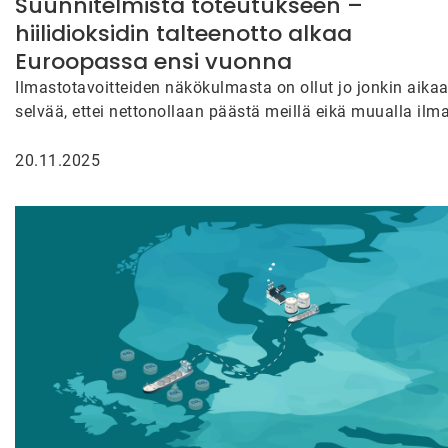
Suunnitelmista toteutukseen –
hiilidioksidin talteenotto alkaa
Euroopassa ensi vuonna
Ilmastotavoitteiden näkökulmasta on ollut jo jonkin aika
selvää, ettei nettonollaan päästä meillä eikä muualla ilm
hiilidioksidin talteenoton ratkaisujen…
20.11.2025