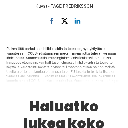
Kuvat -
TAGE FREDRIKSSON
EU kehittää parhaillaan hiilidioksidin talteenoton, hyötykäytön ja
varastoinnin (CCUS) edistämiseen mekanismeja, jotka tulevat voimaan
lähivuosina. Suomessakin teknologioiden edistämisessä otettiin iso
harppaus eteenpäin, kun hallitusohjelmassa hiilidioksidin talteenotto,
käyttö ja varastointi nostettiin yhdeksi ilmastopolitiikan painopisteistä.
Useita aloitteita teknologioiden osalta on EU-tasolla jo tehty ja lisää on
tiedossa ensi vuonna. Tukholman BioCCUS-konferenssissa lokakuussa
kuumin aihe oli CCUS-hankkeiden rahoitus. Vasemmalta: Karolina Unger
(Klimpo), Tomas Thyblad (Nasdaq), Gregor Vulturius (SEB), Erika
Laajalahti (Bioenergia ry) ja Tor Syverud (Altera Infrastructure). Kuva:…
Haluatko
lukea koko